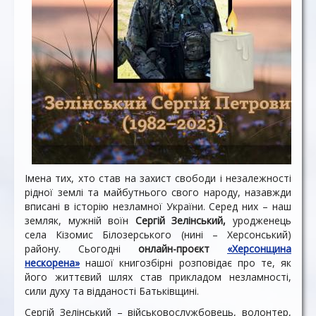
Імена тих, хто став на захист свободи і незалежності
рідної землі та майбутнього свого народу, назавжди
вписані в історію незламної України. Серед них – наш
земляк, мужній воїн
Сергій Зелінський,
уродженець
села Кізомис Білозерського (нині – Херсонський)
району. Сьогодні
онлайн-проєкт
«Херсонщина
нескорена»
нашої книгозбірні розповідає про те, як
його життєвий шлях став прикладом незламності,
сили духу та відданості Батьківщині.
Сергій Зелінський – військовослужбовець, волонтер,