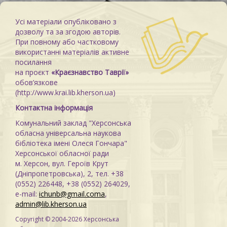
Усі матеріали опубліковано з
дозволу та за згодою авторів.
При повному або частковому
використанні матеріалів активне
посилання
на проєкт
«Краєзнавство Таврії»
обов’язкове
(http://www.krai.lib.kherson.ua)
Контактна інформація
Комунальний заклад "Херсонська
обласна універсальна наукова
бібліотека імені Олеся Гончара"
Херсонської обласної ради
м. Херсон, вул. Героїв Крут
(Дніпропетровська), 2, тел. +38
(0552) 226448, +38 (0552) 264029,
e-mail:
ichunb@gmail.coma
,
admin@lib.kherson.ua
Copyright © 2004-2026 Херсонська