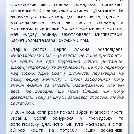
громадський діяч, голова громадської організації
«Учасники АТО Білозерського району – „Звитяга“». Він
належав до тих людей, для яких честь, гідність і
відповідальність були не просто словами, а
життєвими принципами. Чоловік жив мирним життям,
мав чудову родину, захоплювався мисливством,
баскетболом та марафонським бігом.
Старша сестра Сергія, Альона, розповідала:
«Марафонський біг – це взагалі не лише пристрасть,
це навіть не про подолання довгих дистанцій,
шалену підготовку та витривалість, це про перемогу
над собою. Адже брат у дитинстві перехворів на
тяжку форму менінгіту і лікарі заборонили йому
значні фізичні та емоційні навантаження. Але він
весь час доводив, що може більше, ніж йому
дозволяли. Тому зі школи займався спортом, любив
баскетбол».
У 2014 році, коли росія почала збройну агресію проти
України, Сергій занурився у громадську та
волонтерську діяльністю. Він плів маскувальні сітки,
збирав кошти на потреби наших захисників,