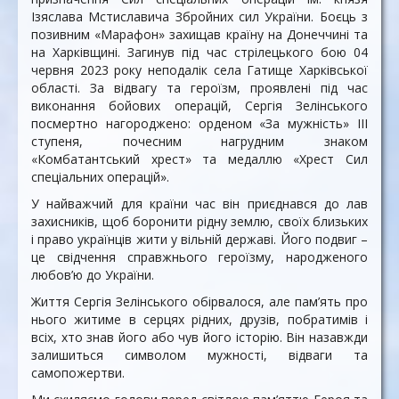
Ізяслава Мстиславича Збройних сил України. Боєць з
позивним «Марафон» захищав країну на Донеччині та
на Харківщині. Загинув під час стрілецького бою 04
червня 2023 року неподалік села Гатище Харківської
області. За відвагу та героїзм, проявлені під час
виконання бойових операцій, Сергія Зелінського
посмертно нагороджено: орденом «За мужність» ІІІ
ступеня, почесним нагрудним знаком
«Комбатантський хрест» та медаллю «Хрест Сил
спеціальних операцій».
У найважчий для країни час він приєднався до лав
захисників, щоб боронити рідну землю, своїх близьких
і право українців жити у вільній державі. Його подвиг –
це свідчення справжнього героїзму, народженого
любов’ю до України.
Життя Сергія Зелінського обірвалося, але пам’ять про
нього житиме в серцях рідних, друзів, побратимів і
всіх, хто знав його або чув його історію. Він назавжди
залишиться символом мужності, відваги та
самопожертви.