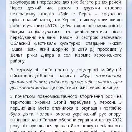
закуповував і передавав для них багато різних речей.
Через деякий час разом з друзями створив
ветеранську піцерію «Sale е Рере» – соціально
орієнтований заклад в м. Херсоні, в якому залучали до
роботи учасників АТО. Це було хорошою можливістю
бійцям соціалізуватися та реабілітуватися після
перебування на війні. Разом із сестрою заснували
Обласний фестиваль культурної спадщини «Kizim
Юшка Fest», який щорічно (з 2019 р.) проходив у
Дельті річки Дніпра в селі Кізомис Херсонського
району.
В одному зі своїх постів у соцмережі майбутній
військовослужбовець написав:
«Будь позитивним,
допомагай іншим, роби все, що від тебе залежить для
досягнення мети».
Це і було його життєвою позицією.
З початком повномасштабного вторгнення росії на
територію України Сергій перебував у Херсоні. З
перших днів місто опинилося в окупації і потрібно
було діяти. Чоловік очолив український рух опору,
співпрацював з Силами оборони України. А влітку 2022
року він приєднався до лав 8-го полку спеціального
призначення Сил спеціальних операцій ім. князя