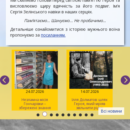
Ми схиляємо голови перед світлою пам’яттю Героя та
висловлюємо щиру вдячність за його подвиг. Ім’я
Сергія Зелінського навіки в наших серцях.
Пам’ятаємо… Шануємо... Не пробачимо…
Детальніше ознайомитися з історією мужнього воїна
пропонуємо за
посиланням.
24.07.2026
14.07.2026
Незламна місія
Ілля Долматов: шлях
Гончарівки –
Героя, який мріяв
збережені знання
звільнити рідну
л
Всі новини
Каховку