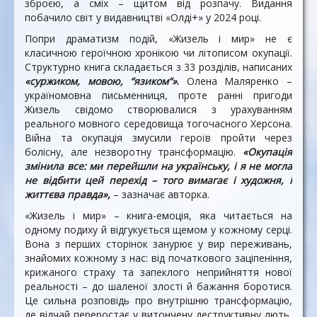
зброєю, а сміх – щитом від розпачу. Видання
побачило світ у видавництві «Олді+» у 2024 році.
Попри драматизм подій, «Жизель і мир» не є
класичною героїчною хронікою чи літописом окупації.
Структурно книга складається з 33 розділів, написаних
«суржиком, мовою, “язиком“»
.
Олена Маляренко –
україномовна письменниця, проте ранні пригоди
Жизель свідомо створювалися з урахуванням
реального мовного середовища тогочасного Херсона.
Війна та окупація змусили героїв пройти через
болісну, але незворотну трансформацію.
«Окупація
змінила все: ми перейшли на українську, і я не могла
не відбити цей перехід – того вимагає і художня, і
життєва правда»,
– зазначає авторка.
«Жизель і мир» – книга-емоція, яка читається на
одному подиху й відгукується щемом у кожному серці.
Вона з перших сторінок занурює у вир переживань,
знайомих кожному з нас: від початкового заціпеніння,
крижаного страху та запеклого неприйняття нової
реальності – до шаленої злості й бажання боротися.
Це сильна розповідь про внутрішню трансформацію,
де відчай переростає у витончену деструктивну лють,