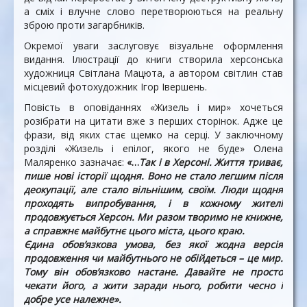
а сміх і влучне слово перетворюються на реальну
зброю проти загарбників.
Окремої уваги заслуговує візуальне оформлення
видання. Ілюстрації до книги створила херсонська
художниця Світлана Мацюта, а автором світлин став
місцевий фотохудожник Ігор Івершень.
Повість в оповіданнях «Жизель і мир» хочеться
розібрати на цитати вже з перших сторінок. Адже це
фрази, від яких стає щемко на серці. У заключному
розділі «Жизель і епілог, якого не буде» Олена
Маляренко зазначає:
«…
Так і в Херсоні. Життя триває,
пише нові історії щодня. Воно не стало легшим після
деокупації, але стало вільнішим, своїм. Люди щодня
проходять випробування, і в кожному жителі
продовжується Херсон. Ми разом творимо не книжне,
а справжнє майбутнє цього міста, цього краю.
Єдина обов’
язкова умова, без якої жодна версія
продовження чи майбутнього не обійдеться – це мир.
Тому він обов
’
язково настане. Давайте не просто
чекати його, а жити заради нього, робити чесно і
добре усе належне».