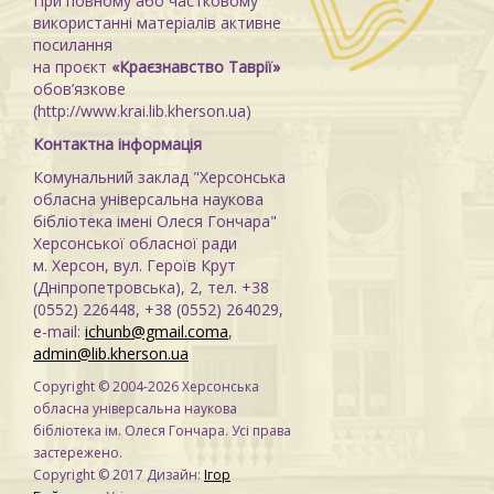
При повному або частковому
використанні матеріалів активне
посилання
на проєкт
«Краєзнавство Таврії»
обов’язкове
(http://www.krai.lib.kherson.ua)
Контактна інформація
Комунальний заклад "Херсонська
обласна універсальна наукова
бібліотека імені Олеся Гончара"
Херсонської обласної ради
м. Херсон, вул. Героїв Крут
(Дніпропетровська), 2, тел. +38
(0552) 226448, +38 (0552) 264029,
e-mail:
ichunb@gmail.coma
,
admin@lib.kherson.ua
Copyright © 2004-2026 Херсонська
обласна універсальна наукова
бібліотека ім. Олеся Гончара. Усі права
застережено.
Copyright © 2017 Дизайн:
Ігор