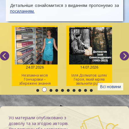
Детальніше ознайомитися з виданням пропонуємо за
посиланням.
24.07.2026
14.07.2026
Незламна місія
Ілля Долматов: шлях
Гончарівки –
Героя, який мріяв
збережені знання
звільнити рідну
л
Всі новини
Каховку
Усі матеріали опубліковано з
дозволу та за згодою авторів.