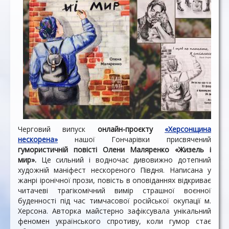
Черговий випуск
онлайн-проєкту
«Херсонщина
нескорена»
нашої Гончарівки присвячений
гумористичній повісті Олени Маляренко «Жизель і
мир».
Це сильний і водночас дивовижно дотепний
художній маніфест нескореного Півдня. Написана у
жанрі іронічної прози, повість в оповіданнях відкриває
читачеві трагікомічний вимір страшної воєнної
буденності під час тимчасової російської окупації м.
Херсона. Авторка майстерно зафіксувала унікальний
феномен українського спротиву, коли гумор стає