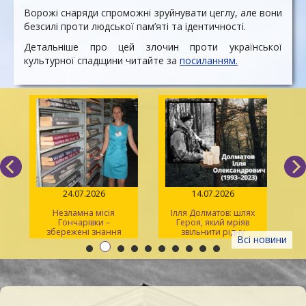
Ворожі снаряди спроможні зруйнувати цеглу, але вони
безсилі проти людської пам’яті та ідентичності.
Детальніше про цей злочин проти української
культурної спадщини читайте за
посиланням.
24.07.2026
14.07.2026
Незламна місія
Ілля Долматов: шлях
Гончарівки –
Героя, який мріяв
збережені знання
звільнити рідну
л
Всі новини
Каховку