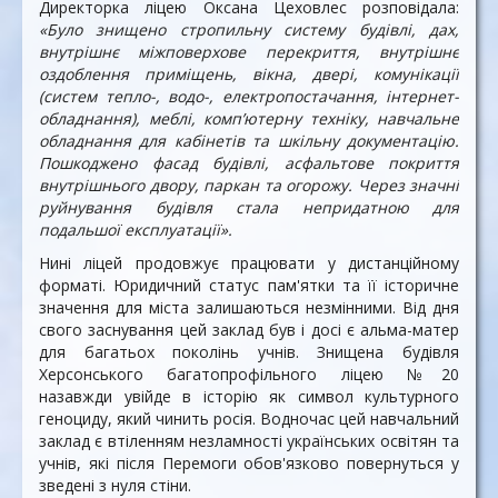
Директорка ліцею Оксана Цеховлес розповідала:
«Було знищено стропильну систему будівлі, дах,
внутрішнє міжповерхове перекриття, внутрішнє
оздоблення приміщень, вікна, двері, комунікації
(систем тепло-, водо-, електропостачання, інтернет-
обладнання), меблі, комп’ютерну техніку, навчальне
обладнання для кабінетів та шкільну документацію.
Пошкоджено фасад будівлі, асфальтове покриття
внутрішнього двору, паркан та огорожу. Через значні
руйнування будівля стала непридатною для
подальшої експлуатації».
Нині ліцей продовжує працювати у дистанційному
форматі. Юридичний статус пам'ятки та її історичне
значення для міста залишаються незмінними. Від дня
свого заснування цей заклад був і досі є альма-матер
для багатьох поколінь учнів. Знищена будівля
Херсонського багатопрофільного ліцею №20
назавжди увійде в історію як символ культурного
геноциду, який чинить росія. Водночас цей навчальний
заклад є втіленням незламності українських освітян та
учнів, які після Перемоги обов'язково повернуться у
зведені з нуля стіни.