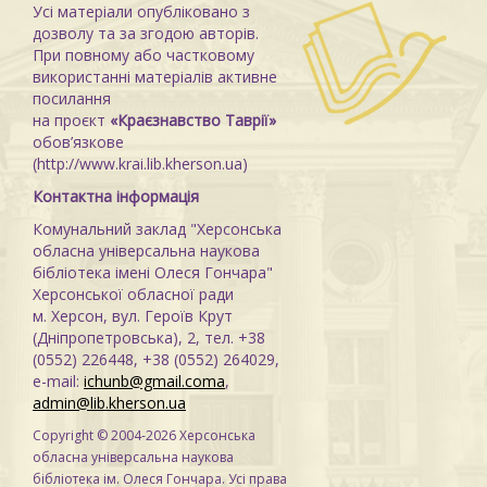
Усі матеріали опубліковано з
дозволу та за згодою авторів.
При повному або частковому
використанні матеріалів активне
посилання
на проєкт
«Краєзнавство Таврії»
обов’язкове
(http://www.krai.lib.kherson.ua)
Контактна інформація
Комунальний заклад "Херсонська
обласна універсальна наукова
бібліотека імені Олеся Гончара"
Херсонської обласної ради
м. Херсон, вул. Героїв Крут
(Дніпропетровська), 2, тел. +38
(0552) 226448, +38 (0552) 264029,
e-mail:
ichunb@gmail.coma
,
admin@lib.kherson.ua
Copyright © 2004-2026 Херсонська
обласна універсальна наукова
бібліотека ім. Олеся Гончара. Усі права