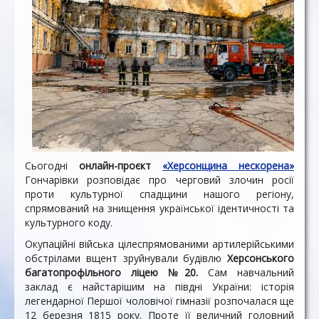
Сьогодні
онлайн-проєкт
«Херсонщина нескорена»
Гончарівки розповідає про черговий злочин росії
проти культурної спадщини нашого регіону,
спрямований на знищення української ідентичності та
культурного коду.
Окупаційні війська цілеспрямованими артилерійськими
обстрілами вщент зруйнували будівлю
Херсонського
багатопрофільного ліцею №20.
Сам навчальний
заклад є найстарішим на півдні України: історія
легендарної Першої чоловічої гімназії розпочалася ще
12 березня 1815 року. Проте її величний головний