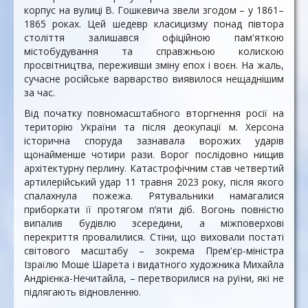
корпус на вулиці В. Гошкевича звели згодом – у 1861–
1865 роках. Цей шедевр класицизму понад півтора
століття залишався офіційною пам'яткою
містобудування та справжньою колискою
просвітництва, переживши зміну епох і воєн. На жаль,
сучасне російське варварство виявилося нещаднішим
за час.
Від початку повномасштабного вторгнення росії на
територію України та після деокупації м. Херсона
історична споруда зазнавала ворожих ударів
щонайменше чотири рази. Ворог послідовно нищив
архітектурну перлину. Катастрофічним став четвертий
артилерійський удар 11 травня 2023 року, після якого
спалахнула пожежа. Рятувальники намагалися
приборкати її протягом п’яти діб. Вогонь повністю
випалив будівлю зсередини, а міжповерхові
перекриття провалилися. Стіни, що виховали постаті
світового масштабу – зокрема Прем'єр-міністра
Ізраїлю Моше Шарета і видатного художника Михайла
Андрієнка-Нечитайла, – перетворилися на руїни, які не
підлягають відновленню.