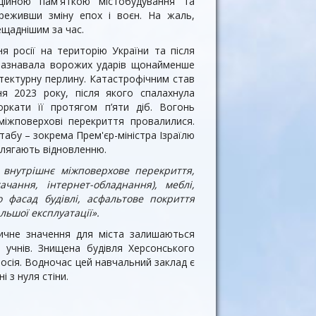
ційною пам'яткою містобудування та
реживши зміну епох і воєн. На жаль,
ещаднішим за час.
 росії на територію України та після
 зазнавала ворожих ударів щонайменше
тектурну перлину. Катастрофічним став
я 2023 року, після якого спалахнула
ркати її протягом п’яти діб. Вогонь
міжповерхові перекриття провалилися.
табу – зокрема Прем'єр-міністра Ізраїлю
длягають відновленню.
, внутрішнє міжповерхове перекриття,
ачання, інтернет-обладнання), меблі,
 фасад будівлі, асфальтове покриття
льшої експлуатації».
ричне значення для міста залишаються
 учнів. Знищена будівля Херсонського
осія. Водночас цей навчальний заклад є
 з нуля стіни.