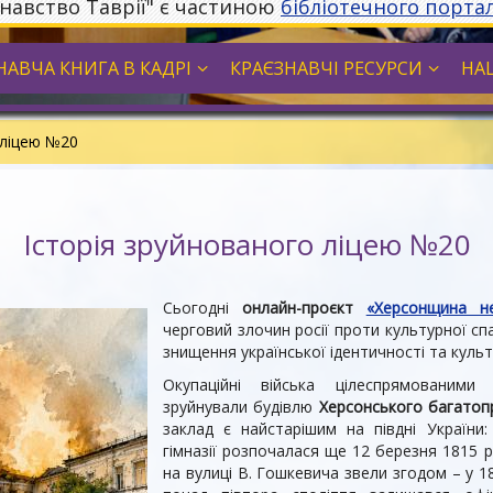
знавство Таврії" є частиною
бібліотечного порта
НАВЧА КНИГА В КАДРІ
КРАЄЗНАВЧІ РЕСУРСИ
НА
 ліцею №20
Історія зруйнованого ліцею №20
Сьогодні
онлайн-проєкт
«Херсонщина не
черговий злочин росії проти культурної с
знищення української ідентичності та культ
Окупаційні війська цілеспрямованими
зруйнували будівлю
Херсонського багатоп
заклад є найстарішим на півдні України:
гімназії розпочалася ще 12 березня 1815 р
на вулиці В. Гошкевича звели згодом – у 