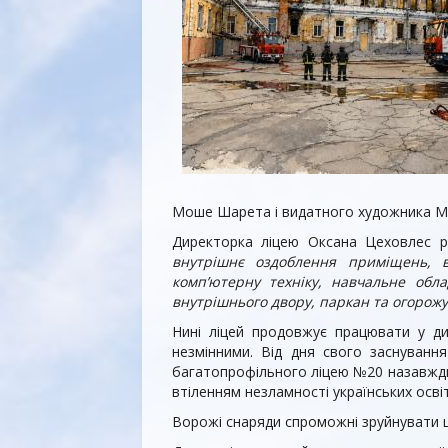
Моше Шарета і видатного художника Мих
Директорка ліцею Оксана Цеховлес р
внутрішнє оздоблення приміщень, вік
комп’ютерну техніку, навчальне обл
внутрішнього двору, паркан та огорожу
Нині ліцей продовжує працювати у ди
незмінними. Від дня свого заснуванн
багатопрофільного ліцею №20 назавжди 
втіленням незламності українських освіт
Ворожі снаряди спроможні зруйнувати це