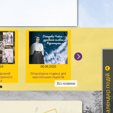
026
08.06.2026
03.06.2026
дожній
Літературна година для
Назавжди 22... Пам’
Календар подій
кореного
херсонських ліцеїстів
Захисника з Херсо
на
Павла Олексюк
Всі новини