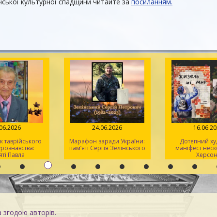
нської культурної спадщини читайте за
посиланням.
.06.2026
24.06.2026
16.06.2
 таврійського
Марафон заради України:
Дотепний ху
урознавства:
пам’яті Сергія Зелінського
маніфест нес
яті Павла
Херсо
ратовича
аскевича
а згодою авторів.