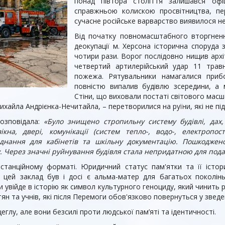
понад півтора століття залишався офі
справжньою колискою просвітництва, пе
сучасне російське варварство виявилося н
Від початку повномасштабного вторгнення
деокупації м. Херсона історична споруда
чотири рази. Ворог послідовно нищив архі
четвертий артилерійський удар 11 травн
пожежа. Рятувальники намагалися прибо
повністю випалив будівлю зсередини, а 
Стіни, що виховали постаті світового масш
айла Андрієнка-Нечитайла, – перетворилися на руїни, які не пі
озповідала:
«Було знищено стропильну систему будівлі, дах
на, двері, комунікації (систем тепло-, водо-, електропост
аднання для кабінетів та шкільну документацію. Пошкоджено
. Через значні руйнування будівля стала непридатною для пода
станційному форматі. Юридичний статус пам'ятки та її істо
я цей заклад був і досі є альма-матер для багатьох поколінь
увійде в історію як символ культурного геноциду, який чинить р
ян та учнів, які після Перемоги обов'язково повернуться у зведені
глу, але вони безсилі проти людської пам’яті та ідентичності.