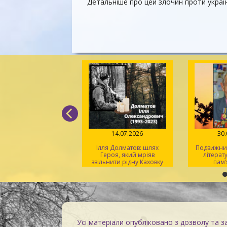
Детальніше про цей злочин проти украї
24.07.2026
14.07.2026
30
Незламна місія
Ілля Долматов: шлях
Подвижник
арівки – збережені
Героя, який мріяв
літерат
знання
звільнити рідну Каховку
пам’
Кінд
Пар
Усі матеріали опубліковано з дозволу та з