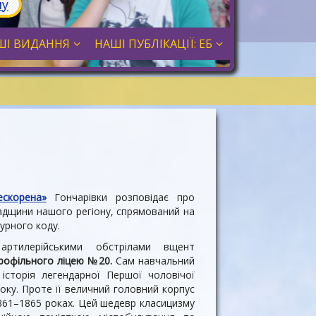
лу
ШІ ВИДАННЯ
НАШІ ПУБЛІКАЦІЇ: ЕБ
скорена»
Гончарівки розповідає про
падщини нашого регіону, спрямований на
урного коду.
 артилерійськими обстрілами вщент
рофільного ліцею №20.
Сам навчальний
 історія легендарної Першої чоловічої
оку. Проте її величний головний корпус
1861–1865 роках. Цей шедевр класицизму