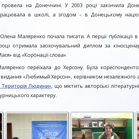
и провела на Донеччині. У 2003 році закінчила Дон
 працювала в школі, а згодом – в Донецькому наці
Олена Маляренко почала писати. А перші публікації 
 році отримала заохочувальний диплом за кіносцена
ася» від «Коронації слова».
аляренко переїхала до Херсону. Була кореспонденто
-видання «Любимый Херсон», керівником незалежного а
р. Територія Людини»
, що містить авторські літературні 
турницького характеру.