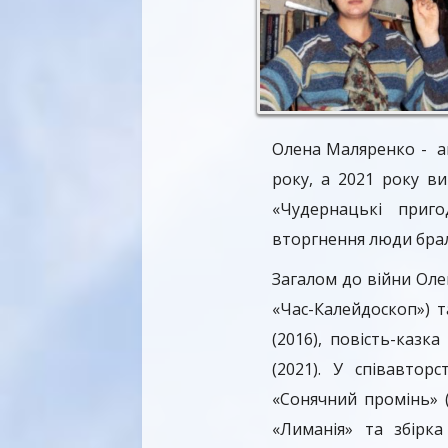
Олена Маляренко - ав
року, а 2021 року в
«Чудернацькі приг
вторгнення люди брал
Загалом до війни Оле
«Час-Калейдоскоп») т
(2016), повість-казк
(2021). У співавто
«Сонячний промінь» (
«Лиманія» та збірк