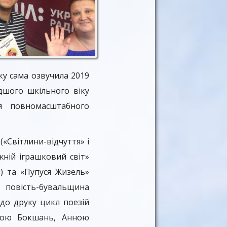
ку сама озвучила 2019
дшого шкільного віку
я повномасштабного
«Світлини-відчуття» і
жній іграшковий світ»
0) та «Пупуся Жизель»
 повість-бувальщина
 до друку цикл поезій
иною Бокшань, Анною