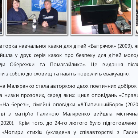
торка навчальної казки для дітей «Ватрячок» (2009), я
ийшла у друк серія казок про безпеку для дітей моло
оди Обережки та Помагайлика». Це видання післ
и з собою до сховищ та навіть повезли в евакуацію.
на Маляренко стала авторкою двох поетичних добірок (
а низки прозових, серед яких: цикл оповідань «Справ
а «На березі», сімейні оповідки «#ТипичныйБоря» (202
рстві з матір’ю Галиною Маляренко вийшла містична
2020), Крім того, до 24-го лютого було підготовлено
а «Чотири стихії» (укладена у співавторстві з Гал