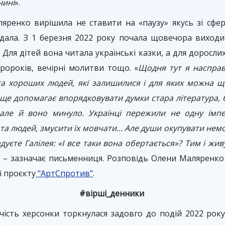
нині
».
яренко вирішила не ставити на «паузу» якусь зі сфер
ала. З 1 березня 2022 року почала щовечора виходит
Для дітей вона читала українські казки, а для дорослих
ророків, вечірні молитви тощо. «
Щодня тут я насправ
 та хороших людей, які залишилися і для яких можна 
 ще допомагає впорядковувати думки стара література, б
 але й воно минуло. Українці пережили не одну імп
та людей, змусити їх мовчати… Але души окупувати немож
дуєте Галілея: «І все таки вона обертається»? Тим і жив
, – зазначає письменниця. Розповідь Олени Маляренко
і проєкту
"АртСпротив"
.
#вірші_денники
ість херсонки торкнулася задовго до подій 2022 року 