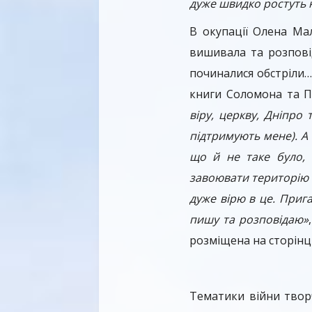
дуже швидко ростуть 
В окупації Олена Мал
вишивала та розповід
починалися обстріли… 
книги Соломона та П
віру, церкву, Дніпро
підтримують мене). А
що й не таке було,
завоювати територію 
дуже вірю в це. Прига
пишу та розповідаю»
розміщена на сторінц
Тематики війни творч