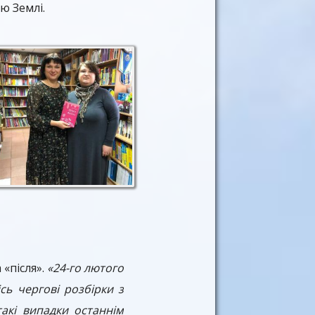
ію Землі.
«після».
«24-го лютого
сь чергові розбірки з
акі випадки останнім