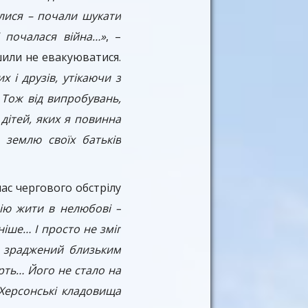
илися – почали шукати
і почалася війна…»
, –
шили не евакуюватися.
х і друзів, утікаючи з
 Тож від випробувань,
 дітей, яких я повинна
 землю своїх батьків
час чергового обстрілу
ію жити в нелюбові –
ніше… І просто не зміг
е зраджений близьким
ерть… Його не стало на
 Херсонські кладовища