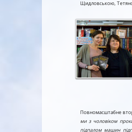
Щидловською, Тетяною
Повномасштабне вторг
ми з чоловіком проки
підпалом машин підп