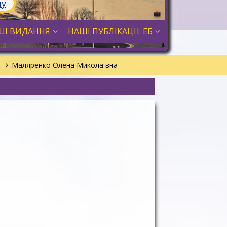
лу
ШІ ВИДАННЯ
НАШІ ПУБЛІКАЦІЇ: ЕБ
М
Маляренко Олена Миколаївна