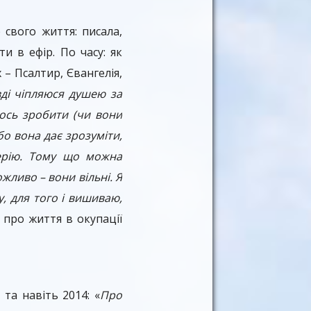
 свого життя: писала,
и в ефір. По часу: як
 – Псалтир, Євангелія,
ді чіпляюся душею за
щось зробити (чи вони
о вона дає зрозуміти,
ерію. Тому що можна
ливо – вони вільні. Я
у, для того і вишиваю,
 про життя в окупації
та навіть 2014: «
Про