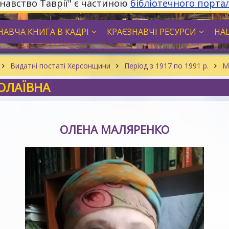
знавство Таврії" є частиною
бібліотечного порта
НАВЧА КНИГА В КАДРІ
КРАЄЗНАВЧІ РЕСУРСИ
НА
Видатні постаті Херсонщини
Період з 1917 по 1991 р.
ОЛАЇВНА
ОЛЕНА МАЛЯРЕНКО