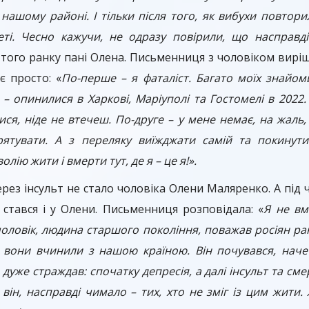
нашому районі. І тільки після того, як вибухи повтор
еті. Чесно кажучи, не одразу повірили, що насправд
того ранку пані Олена. Письменниця з чоловіком вирі
є просто: «
По-перше – я фаталіст. Багато моїх знайоми
 – опинилися в Харкові, Маріуполі та Гостомелі в 2022.
ся, ніде не втечеш. По-друге – у мене немає, на жаль,
ятувати. А з переляку виїжджати самій та покинути
олію жити і вмерти тут, де я – це я!».
ерез інсульт не стало чоловіка Олени Маляренко. А під 
 стався і у Олени. Письменниця розповідала: «
Я не вм
чоловік, людина старшого покоління, поважав росіян ра
 вони вчинили з нашою країною. Він почувався, нач
 дуже страждав: спочатку депресія, а далі інсульт та см
 він, насправді чимало – тих, хто не зміг із цим жити.