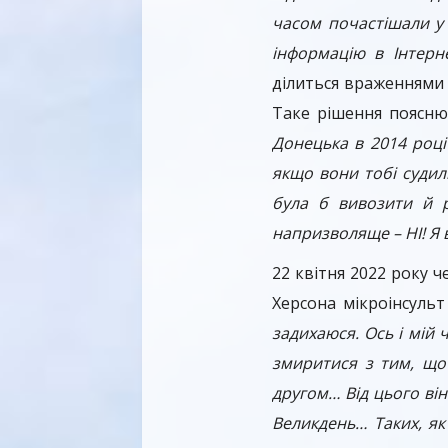
часом почастішали у 
інформацію в Інтерн
ділиться враженнями 
Таке рішення поясню
Донецька в 2014 році
якщо вони тобі судили
була б вивозити й р
напризволяще – НІ! Я в
22 квітня 2022 року ч
Херсона мікроінсульт
задихаюся. Ось і мій 
змиритися з тим, що
другом… Від цього він
Великдень… Таких, як