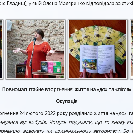
 Гладиш), у якій Олена Маляренко відповідала за стих
Повномасштабне вторгнення: життя на «до» та «після»
Окупація
нення 24 лютого 2022 року розділило життя на «до» та 
нулися від вибухів. Чомусь подумали, що то знову які
риємцю, адвокату чи кримінальному авторитету. Бо т