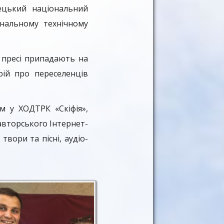
ецький національний
ональному технічному
в пресі припадають на
рій про переселенців
м у ХОДТРК «Скіфія»,
вторського Інтернет-
твори та пісні, аудіо-