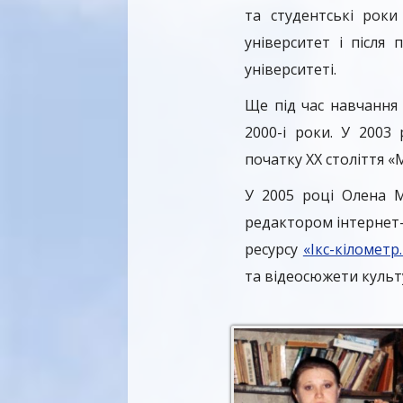
та студентські рок
університет і після
університеті.
Ще під час навчання 
2000-і роки. У 2003
початку ХХ століття «М
У 2005 році Олена М
редактором інтернет
ресурсу
«Ікс-кіломет
та відеосюжети куль