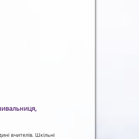
шивальниця,
ині вчителів. Шкільні