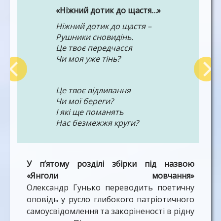
«Ніжний дотик до щастя…»
Ніжний дотик до щастя –
Рушники сновидінь.
Це твоє передчасся
Чи моя уже тінь?
Це твоє відливання
Чи мої береги?
І які ще поманять
Нас безмежжя круги?
Тут засліплені зорі
У п’ятому розділі збірки під назвою
І очей не проглядь…
«Янголи мовчання»
І у вічнім дозорі
Наші душі не сплять.
Олександр Гунько переводить поетичну
оповідь у русло глибокого патріотичного
самоусвідомлення та закоріненості в рідну