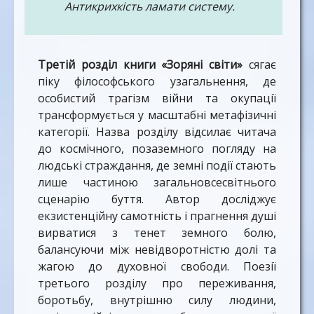
Антикрихкість ламати систему.
І поки пензлем вічності час
Третій розділ книги
«Зоряні світи»
сягає
Накладає на душі півтони,
піку філософського узагальнення, де
То палатиме в небі свіча,
Доки в наших очах не потоне.
особистий трагізм війни та окупації
трансформується у масштабні метафізичні
категорії. Назва розділу відсилає читача
до космічного, позаземного погляду на
людські страждання, де земні події стають
лише частиною загальновсесвітнього
сценарію буття. Автор досліджує
екзистенційну самотність і прагнення душі
вирватися з тенет земного болю,
балансуючи між невідворотністю долі та
жагою до духовної свободи. Поезії
третього розділу про переживання,
боротьбу, внутрішню силу людини,