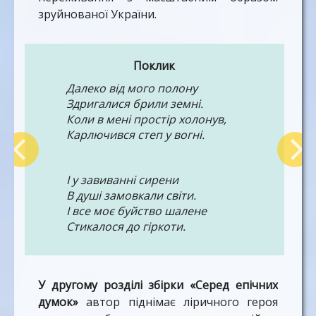
зруйнованої України.
Поклик
Далеко від мого полону
Здригалися брили земні.
Коли в мені простір холонув,
Карлючився степ у вогні.
І у завиванні сирени
В душі замовкали світи.
І все моє буйство шалене
Стикалося до гіркоти.
Це час розминувся з феншуєм –
У другому розділі збірки «Серед епічних
Його всі печалі трясуть…
думок»
автор піднімає ліричного героя
Та поклик до Спасу віншує