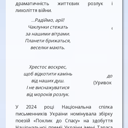
драматичність життєвих розлук і
лихоліття війни.
…
Радіймо, арії!
Натхн
Чаклунки стежать
Чумаць
за нашими вітрами.
Чи Хо
Планети брижаться,
в степ
веселки мають.
в г
Хрестос воскрес,
І бу
щоб відкотити камінь
до пригу
від наших душ.
(Уривок із цик
І не виснажуватися
від мороків розлук.
У 2024 році Національна спілка
письменників України номінувала збірку
поезій «Поклик до Спасу» на здобуття
Національної премії України імені Тараса