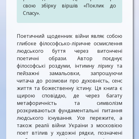
свою збірку віршів «Поклик до
Спасу».
Поетичний щоденник війни являє собою
глибоке філософсько-ліричне осмислення
людського буття через витончені
поетичні образи. Автор поєднує
філософські роздуми, інтимну лірику та
пейзажні замальовки, запрошуючи
читача до розмови про духовність, сенс
життя та божественну істину. Ця книга є
щирою сповіддю, де через багату
метафоричність та символізм
розкриваються фундаментальні питання
людського існування. Усе пережите, а
також реалії війни України з московією
поет втілив у художні рядки, позначені