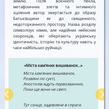
землю. Після воєнного пекла,
метафізичних злетів та інтимного
зцілення автор звертається до образу
Батьківщини як до священного,
недоторканного простору. Назва розділу
символізує німих, але надійних небесних
охоронців, які оберігають українську
ідентичність, історію та культуру навіть у
часи найбільшої руйнації.
«Міста кам
’
яних вишиванок…»
Міста кам
’яних вишиванок,
Розвіяні по суєті,
Апостолів ждуть первозванних,
Поки ще вони не святі.
Тут сонце, задивлене в спраги.