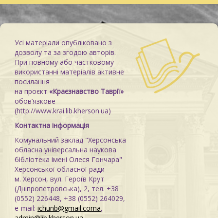
Усі матеріали опубліковано з
дозволу та за згодою авторів.
При повному або частковому
використанні матеріалів активне
посилання
на проєкт
«Краєзнавство Таврії»
обов’язкове
(http://www.krai.lib.kherson.ua)
Контактна інформація
Комунальний заклад "Херсонська
обласна універсальна наукова
бібліотека імені Олеся Гончара"
Херсонської обласної ради
м. Херсон, вул. Героїв Крут
(Дніпропетровська), 2, тел. +38
(0552) 226448, +38 (0552) 264029,
e-mail:
ichunb@gmail.coma
,
admin@lib.kherson.ua