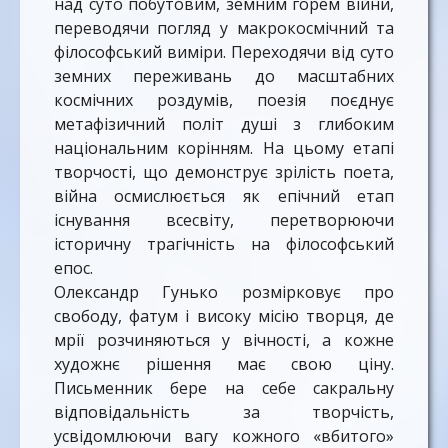
Всю нашу нескорену суть.
над суто побутовим, земним горем війни,
переводячи погляд у макрокосмічний та
філософський виміри. Переходячи від суто
земних переживань до масштабних
космічних роздумів, поезія поєднує
метафізичний політ душі з глибоким
національним корінням. На цьому етапі
творчості, що демонструє зрілість поета,
війна осмислюється як епічний етап
існування всесвіту, перетворюючи
історичну трагічність на філософський
епос.
Олександр Гунько розмірковує про
свободу, фатум і високу місію творця, де
мрії розчиняються у вічності, а кожне
художнє рішення має свою ціну.
Письменник бере на себе сакральну
відповідальність за творчість,
усвідомлюючи вагу кожного «вбитого»