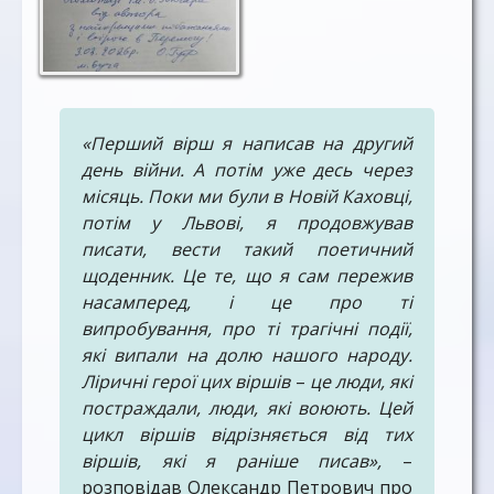
«Перший вірш я написав на другий
день війни. А потім уже десь через
місяць. Поки ми були в Новій Каховці,
потім у Львові, я продовжував
писати, вести такий поетичний
щоденник. Це те, що я сам пережив
насамперед, і це про ті
випробування, про ті трагічні події,
які випали на долю нашого народу.
Ліричні герої цих віршів
–
це люди, які
постраждали, люди, які воюють. Цей
цикл віршів відрізняється від тих
віршів, які я раніше писав»,
–
розповідав Олександр Петрович про