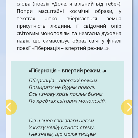
слова (поезія «Доле, я вільний від тебе»).
Попри масштабні космічні образи, у
текстах чітко зберігається земна
присутність людини, її свідомий опір
світовим монополіям та незгасна духовна
надія, що символізує образ свічі у фіналі
поезії «Гібернація – впертий режим...».
«Гібернація – впертий режим
...
»
Гібернація – впертий режим.
Помирати не будем поволі.
Ось і знову крізь поклик біжим
По хребтах світових монополій.
Ось і знов свої зваги несем
У кутку невідчутного стему.
І не знаєм, що може тихцем