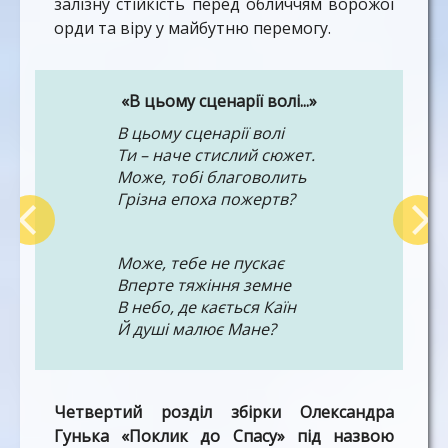
залізну стійкість перед обличчям ворожої
орди та віру у майбутню перемогу.
«​В цьому сценарії волі...»
В цьому сценарії волі
Ти – наче стислий сюжет.
Може, тобі благоволить
Грізна епоха пожертв?
Може, тебе не пускає
Вперте тяжіння земне
В небо, де кається Каїн
Й душі малює Мане?
І вибухають ескадри
Четвертий розділ збірки Олександра
У небуття голубе…
Гунька «Поклик до Спасу» під назвою
Тільки в останньому кадрі