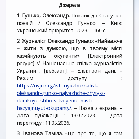
Джерела
1. Гунько, Олександр.
Поклик до Спасу: кн.
поезій / Олександр Гунько. – Київ:
Український пріоритет, 2023. – 160 с.
2. Журналіст Олександр Гунько: «Найважче
– жити з думкою, що в твоєму місті
хазяйнують окупанти»
[Електронний
ресурс] // Національна спілка журналістів
України : [вебсайт]. – Електрон. дані. –
Режим доступу :
https://nsju.org/istoriyi/zhurnalist-
oleksandr-gunko-najvazhche-zhyty-z-
dumkoyu-shho-v-tvoyemu-misti-
hazyajnuyut-okupanty/
. – Назва з екрана. –
Дата публікації : 13.02.2023. – Дата
перегляду : 11.05.2026.
3. Іванова Таміла.
«Це про те, що я сам