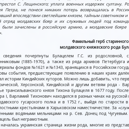
престол С. Лещинского; уплата военных издержек султану. Ро
ия Петра, не понеся никаких потерь возвращалась в Росси
тавший впоследствии светлейшим князем, тайным советником и 
 отряд молдавских бояр и их служивых людей под команд
и были зачислены в российскую армию, а молдавские бояре 
».
Фамильный герб старинного
молдавского княжеского рода Бул
 сведения почерпнуты Булацелем Г.С. из родословной, с
нниковым (1885-1970), а также из ряда архивов Петербурга 
ериалы фондов №1621 и №1343, хранящихся в Российском госуд
овы события, предшествующие появлению в наших краях далёк
ал истории Киндийских хуторов. Можно лишь добавить, что пер
рической, Херсонской, Киндийской и другим ветвям рода - Ва
ье трансильванского князя Тихона Булацеля в 1677 году. Посл
ра I, Варламий Тихонович находился в разных чинах на русской 
давского гусарского полка и в 1752 г., выйдя по старости 
постными крестьянами в Харьковском наместничестве. За
«слу
ёнными водяными мельницами на р. Сев. Донец под Чугуевым.
ацель был неграмотным.
 началась украинская страница жизни рода, многие из предст