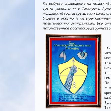
Петербурга; возведение на польский 
срыть укрепления в Таганроге. Арм
молдавский господарь Д. Кантемир, с
Уходил в Россию и четырёхтысячный
политическими эмигрантами. Все он
потомственное российское дворянство
Эти
Ико
мат
Так
нач
Тав
сем
Пет
Мол
кре
каз
Бул
Так