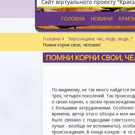
Сайт віртуального проекту "Крає
ГОЛОВНА
НОВИНИ
КРАЄЗ
Головна
"Херсонщина: час, події, люди..."
Помни корни свои, человек!
ПОМНИ КОРНИ СВОИ, ЧЕ
По-видимому, не так много найдётся л
трёх, четырёх поколений. Так происхо
о своих корнях, о своём происхождении
с большими затруднениями. Особенно э
времени, автор этого обзора и мои м
было связано с подходами советского
лучше - вообще не вспоминать!), особ
происхождения. В конце-концов - в те