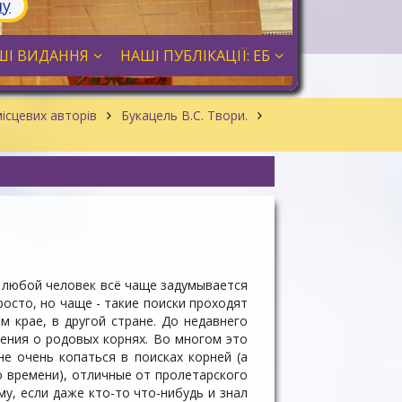
лу
ШІ ВИДАННЯ
НАШІ ПУБЛІКАЦІЇ: ЕБ
ісцевих авторів
Букацель В.С. Твори.
, любой человек всё чаще задумывается
росто, но чаще - такие поиски проходят
м крае, в другой стране. До недавнего
ения о родовых корнях. Во многом это
е очень копаться в поисках корней (а
о времени), отличные от пролетарского
у, если даже кто-то что-нибудь и знал