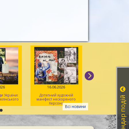
026
16.06.2026
08.06.2026
 України:
Дотепний художній
Літературна година
Календар подій
Зелінського
маніфест нескореного
херсонських ліцеїс
Херсона
Всі новини