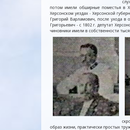
слу
потом имели обширные поместья в Хар
Херсонском уездах - Херсонской губер
Григорий Варламович, после ухода в 
Григорьевич - с 1802 г. депутат Херсо
чиновники имели в собственности тысяч
скр
образ жизни, практически простых тру