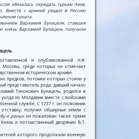
ссия обязалась передать туркам Азов,
ю. Вместе с армией уходил в Россию
членом сената.
ованием Варламия Булацеля, ставших
и князь Варламий Булацель получили
ацель.
оставленной и опубликованной Н.Ф.
и Москвы, среди которых он отмечает
арственном историческом архиве.
их предков, потомки которых стояли у
вый представитель рода, давший начало
рламий Тихонович Булацель, родился в
е ухода из Молдавии вместе с войсками
военной службе. С 1737 г. он полковник
в отставку, получил обширные земли с
жбу и раны»
он пожалован также тремя
 Князь и потомственный дворянин В.Т.
авителей которого продолжали военную