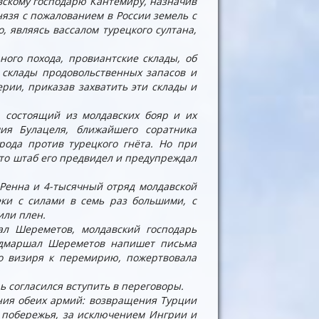
авскому господарю Кантемиру, назначив
язя с пожалованием в России земель с
 являясь вассалом турецкого султана,
ного похода, провиантские склады, об
и склады продовольственных запасов и
рии, приказав захватить эти склады и
 состоящий из молдавских бояр и их
ия Булацеля, ближайшего соратника
ода против турецкого гнёта. Но при
что штаб его предвидел и предупреждал
 Ренна и 4-тысячный отряд молдавской
еки с силами в семь раз большими, с
или плен.
ал Шереметов, молдавский господарь
льдмаршал Шереметов напишет письма
го визиря к перемирию, пожертвовала
ь согласился вступить в переговоры.
ния обеих армий: возвращения Турции
 побережья, за исключением Ингрии и