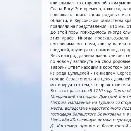
или слышал, то старался об этом умолч
Слава Богу! Эти времена, кажется, на
совершать поиск своих родовых исто
области, в Херсонском областном кр
повлияли на представления - кто мы, о
До этой поры приходилось иногда слы
этих краёв. Иногда проскальзывала
воспринималось нами, как шутка или 
преданий, крупицы которых иногда про
Весь наш род давным-давно считает себ
по-новому взглянуть на свои родовые
Таврии? Ответ находим в коротком ра
из рода Булацелей - Геннадием Серге
городе Севастополь и в целях дальней
мотивируя это тем, что представители 
Вот этот рассказ:
«В 1710 году Порта о
Молдавский господарь Дмитрий Кантем
Петром. Нападение на Турцию со стор
места, вследствие недостаточного по
господаря Валашского Бранкована и в
Царь вёл 45-тысячную армию и громад
Д. Кантемир принял в Яссах гостей