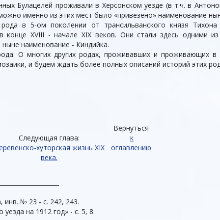
ых Булацелей проживали в Херсонском уезде (в т.ч. в Антонов
озможно именно из этих мест было «привезено» наименование ны
 рода в 5-ом поколении от трансильванского князя Тихона 
в конце XVIII - начале XIX веков. Они стали здесь одними 
ныне наименование - Киндийка.
рода. О многих других родах, проживавших и проживающих в
мозаики, и будем ждать более полных описаний историй этих ро
Вер
нуться
Следующая глава:
к
еревенско-хуторская жизнь ХІХ
оглавлению
века.
____________________
нв. № 23 - с. 242, 243.
езда на 1912 год» - с. 5, 8.