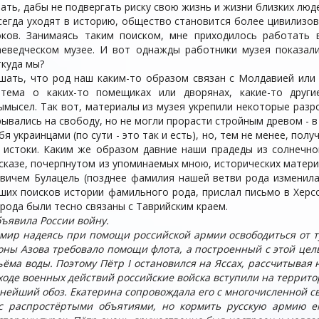
ать, дабы не подвергать риску свою жизнь и жизни близких люд
всегда уходят в историю, общество становится более цивилиз
ков. Занимаясь таким поиском, мне приходилось работать 
аеведческом музее. И вот однажды работники музея показал
ткуда мы?
шать, что род наш каким-то образом связан с Молдавией или
 тема о каких-то помещиках или дворянах, какие-то друг
вымысел. Так вот, материалы из музея укрепили некоторые раз
рывались на свободу, но не могли прорасти стройным древом - в
я украинцами (по сути - это так и есть), но, тем не менее, по
 истоки. Каким же образом давние наши прадеды из солнечн
ссказе, почерпнутом из упоминаемых мною, исторических матер
евичем Булацель (позднее фамилия нашей ветви рода изменила
ших поисков истории фамильного рода, прислал письмо в Херс
рода были тесно связаны с Таврийским краем.
бъявила России войну.
ир надеясь при помощи российской армии освободиться от ту
оны Азова требовало помощи флота, а построенный с этой цель
дъёма воды. Поэтому Пётр
I
остановился на Яссах, рассчитывая 
 ходе военных действий российские войска вступили на террит
нейший обоз. Екатерина сопровождала его с многочисленной с
 с распростёртыми объятиями, но кормить русскую армию е