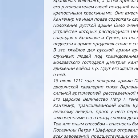
Бранкован колебался, а затем принял 
его руководителем своей походной ка
крепостными крестьянами. Они вместе
Кантемир не имел права содержать сво
Положение русской армии было очень 
устройстве которых распорядился Пёт
снарядов в Браилове и Сунже, он пос
подвезти к армии продовольствие и сн
В это тяжёлое для русской армии в
служивых людей под командованием
молдавского господаря Дмитрия Кан
движении войска к р. Прут его ждала 
о ней.
18 июля 1711 года, вечером, армию П
дворянской кавалерии князя Варлами
сильной артиллерией, расставленной н
Его Царское Величество Пётр
I
, ген
Кантемир, трансильванский князь Б
великому визирю, прося у него пере
захваченными ею в поход своими драг
Тем или иным способом - опасность бы
Посланник Петра
I
Шафиров отправилс
всех завоеваний предшествующих вой