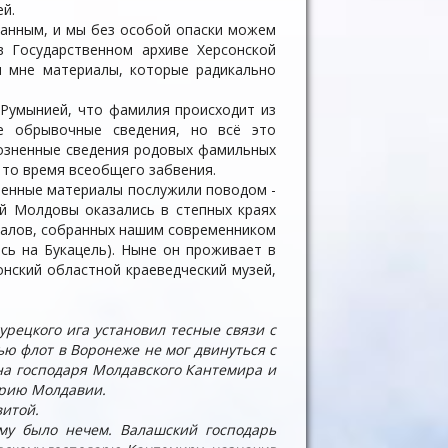
ей.
ованным, и мы без особой опаски можем
в Государственном архиве Херсонской
и мне материалы, которые радикально
 Румынией, что фамилия происходит из
ие обрывочные сведения, но всё это
розненные сведения родовых фамильных
 то время всеобщего забвения.
лученные материалы послужили поводом -
ой Молдовы оказались в степных краях
иалов, собранных нашим современником
сь на Букацель). Ныне он проживает в
онский областной краеведческий музей,
рецкого ига установил тесные связи с
ю флот в Воронеже не мог двинуться с
на господаря Молдавского Кантемира и
орию Молдавии.
витой.
му было нечем. Валашский господарь