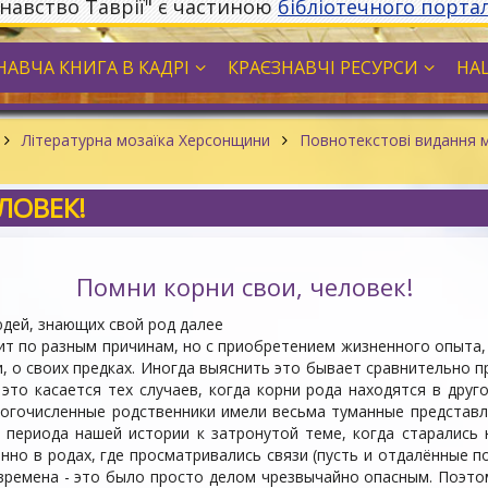
знавство Таврії" є частиною
бібліотечного порта
НАВЧА КНИГА В КАДРІ
КРАЄЗНАВЧІ РЕСУРСИ
НА
Літературна мозаїка Херсонщини
Повнотекстові видання м
ЛОВЕК!
Помни корни свои, человек!
юдей, знающих свой род далее
дит по разным причинам, но с приобретением жизненного опыта
, о своих предках. Иногда выяснить это бывает сравнительно п
то касается тех случаев, когда корни рода находятся в друго
ногочисленные родственники имели весьма туманные представл
 периода нашей истории к затронутой теме, когда старались н
енно в родах, где просматривались связи (пусть и отдалённые п
 времена - это было просто делом чрезвычайно опасным. Поэтом