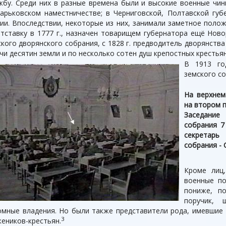
жбу. Среди них в разные времена были и высокие военные чин
ьковском наместничестве; в Черниговской, Полтавской губе
нии. Впоследствии, некоторые из них, занимали заметное полож
отставку в 1777 г., назначен товарищем губернатора ещё Ново
нского дворянского собрания, с 1828 г. предводитель дворянств
и десятин земли и по несколько сотен душ крепостных крестьян
В 1913 го
земского со
На верхнем
на втором п
Заседание
собрания 7
секретарь
собрания - 
Кроме лиц
военные по
пониже, по
поручик, 
омные владения. Но были также представители рода, имевшие 
3
жеников-крестьян.