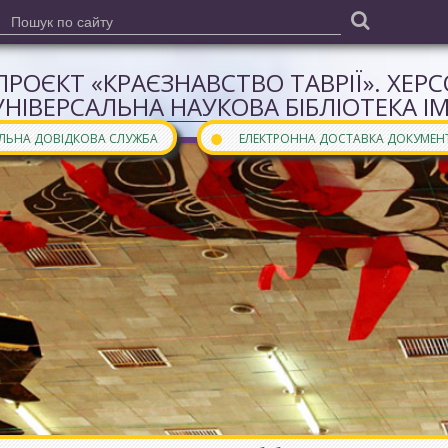
ПРОЄКТ «КРАЄЗНАВСТВО ТАВРІЇ». ХЕР
УНІВЕРСАЛЬНА НАУКОВА БІБЛІОТЕКА І
●
АЛЬНА ДОВІДКОВА СЛУЖБА
ЕЛЕКТРОННА ДОСТАВКА ДОКУМЕН