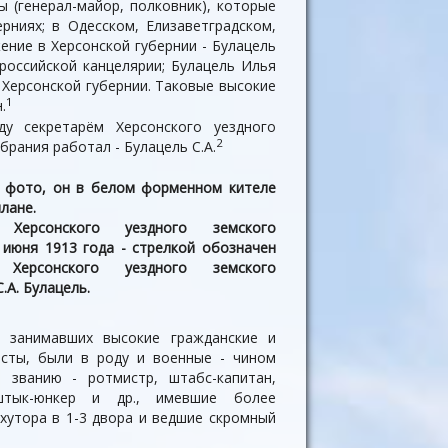
ы (генерал-майор, полковник), которые
рниях; в Одесском, Елизаветградском,
ение в Херсонской губернии - Булацель
российской канцелярии; Булацель Илья
а Херсонской губернии. Таковые высокие
1
.
ду секретарём Херсонского уездного
2
брания работал - Булацель С.А.
 фото, он в белом форменном кителе
лане.
 Херсонского уездного земского
 июня 1913 года - стрелкой обозначен
 Херсонского уездного земского
С.А. Булацель.
, занимавших высокие гражданские и
сты, были в роду и военные - чином
 званию - ротмистр, штабс-капитан,
штык-юнкер и др., имевшие более
хутора в 1-3 двора и ведшие скромный