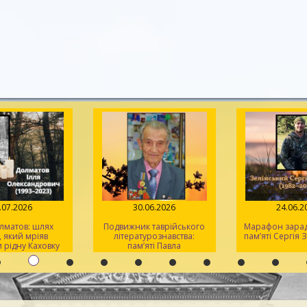
.07.2026
30.06.2026
24.06.2
лматов: шлях
Подвижник таврійського
Марафон заради
 який мріяв
літературознавства:
пам’яті Сергія 
 рідну Каховку
пам’яті Павла
Кіндратовича
Параскевича