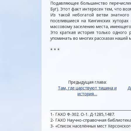
Подавляющее большинство перечисленн
Буг). Этот факт интересен тем, что в
Из такой небогатой ветви знатного
поселившиеся на Кингинских хуторах 
массовому заселению места, имеющего 
Это краткая история только одного 
упоминать во многих рассказах нашей 
* * *
Предыдущая глава:
Там, где царствуют тишина и
Д
история…
______________________________________________
1- ГАХО Ф-302. О-1. Д-1285,1487.
2- ГАХО Научно-справочная библиотека, и
3- «Список населённых мест Херсонского у