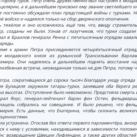
сторону турок. Пётр очень дружественно был настроен к молд
нцелярии, а в дальнейшем присвоил ему звание светлейшего кн
 постоянно обсуждали план предстоящей войны с турками. Но,
ё войско и надеялся только на сбор дворянского ополчения.
тяжёлое и оно осложнялось ещё тем, что, ввиду стремитель
р, созданы не были. Узнав от лазутчиков, что турки создал
лал в Браилов генерала Ренна с пятитысячным отрядом кавале
аряды.
ремя к армии Петра присоединяется четырёхтысячный отряд,
 молдавского князя из румынской Трансильвании Варлам
темира. Они надеялись в дальнейшем поднять восстание нар
неизбежная встреча, неожиданная только не для Петра, потому 
етра, сократившуюся до сорока тысяч благодаря уходу отряда
я Булацеля окружили татары-турки, занявшие оба берега р
а высотах. Отступление было невозможно. Предстояла смерть 
ерал Янус, генерал-лейтенант барон фон Остен, фельдмарш
улацель собрались на совещание. И было решено, что фе
мирия. Есть данные, что Екатерина, чтобы склонить велико
оценностями.
ла устранена. Отослав без ответа первого парламентёра, визир
я к нему с условиями, находившимися в зависимости положе
н; возвращение Швеции Лифляндии, а также других областей