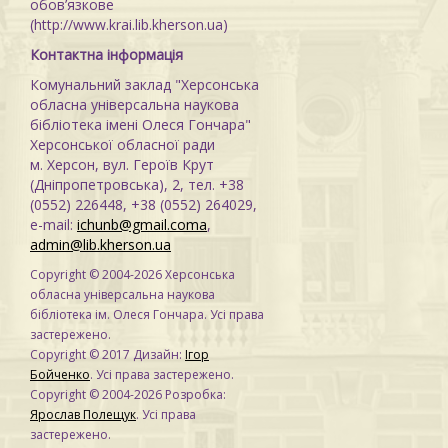
обов’язкове
(http://www.krai.lib.kherson.ua)
Контактна інформація
Комунальний заклад "Херсонська
обласна універсальна наукова
бібліотека імені Олеся Гончара"
Херсонської обласної ради
м. Херсон, вул. Героїв Крут
(Дніпропетровська), 2, тел. +38
(0552) 226448, +38 (0552) 264029,
e-mail:
ichunb@gmail.coma
,
admin@lib.kherson.ua
Copyright © 2004-2026 Херсонська
обласна універсальна наукова
бібліотека ім. Олеся Гончара. Усі права
застережено.
Copyright © 2017 Дизайн:
Ігор
Бойченко
. Усі права застережено.
Copyright © 2004-2026 Розробка:
Ярослав Полещук
. Усі права
застережено.