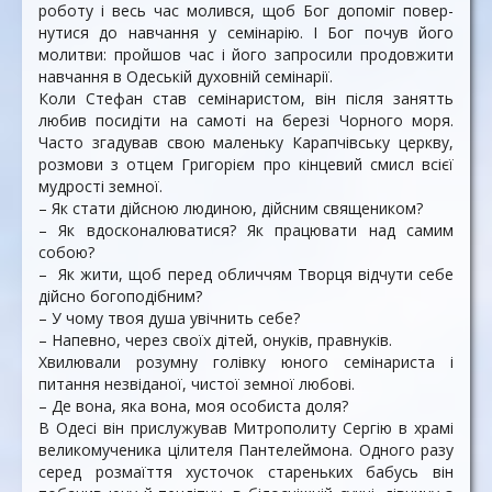
роботу і весь час молився, щоб Бог допоміг повер­
нутися до навчання у семінарію. І Бог почув його
молитви: пройшов час і його запросили продовжити
навчання в Одеській духовній семінарії.
Коли Стефан став семінаристом, він після занятть
любив посидіти на самоті на березі Чорного моря.
Часто згадував свою маленьку Карапчівську церкву,
розмови з отцем Григорієм про кінцевий смисл всієї
мудрості земної.
– Як стати дійсною людиною, дійсним священиком?
– Як вдосконалюватися? Як працювати над самим
собою?
– Як жити, щоб перед обличчям Творця відчути себе
дійсно богоподібним?
– У чому твоя душа увічнить себе?
– Напевно, через своїх дітей, онуків, правнуків.
Хвилювали розумну голівку юного семінариста і
питання незвіданої, чистої земної любові.
– Де вона, яка вона, моя особиста доля?
В Одесі він прислужував Митрополиту Сергію в храмі
великомученика цілителя Пантелеймона. Одного разу
серед розмаїття хусточок стареньких бабусь він