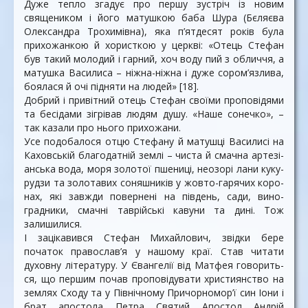
Дуже тепло згадує про першу зустріч із новим
священиком і його матушкою баба Шура (Бєляєва
Олександра Трохимівна), яка п’ятдесят років була
прихожанкою й хористкою у церкві: «Отець Стефан
був такий молодий і гарний, хоч воду пий з обличчя, а
матушка Василиса – ніжна-ніжна і дуже сором’язлива,
боялася й очі підняти на людей» [18].
Добрий і привітний отець Стефан своїми проповідями
та бесідами зігрівав людям душу. «Наше сонечко», –
так казали про нього прихожани.
Усе подобалося отцю Стефану й матушці Васили­сі на
Каховській благодатній землі – чиста й смачна арте­зі­
ан­ська вода, моря золотої пшениці, неозорі лани куку­
рудзи та золотавих соняшників у жовто-гарячих ко­ро­
нах, які завжди повернені на південь, сади, вино­
градники, смачні таврійські кавуни та дині. Тож
залишилися.
І зацікавився Стефан Михайлович, звідки бере
початок православ’я у нашому краї. Став читати
духовну літературу. У Євангелії від Матфея говорить­
ся, що першим почав проповідувати християнство на
землях Сходу та у Північному Причорномор’ї син Іони і
брат апостола Петра Святий Апостол Андрій