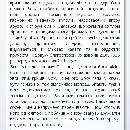
кришталевих струмків і водопадів стоїть дерев'яна
церква. Вона особливо красива й загадкова вночі,
ніби оповита таємничою музикою округлих,
гармонічно з'єднаних куполів, наростаючих вгору
ярусів, їх співучих ліній. Здається, що храм під світлом
зірок пише невидиму книгу формування духовності
людей у віках. Вранці, після срібних звуків церковних
дзвонів, правиться Літургія, піснеспівання,
відбувається в сльозах каяття та в радостях
причастя. Під звуки благословенних дзвонів 26.08.1936
р. і народився маленький Штефко.
Все тут рідне юному Стефану. Це земля його дідів-
батьків Щербанів, насичена споконвічним запахом
хвої, ягід, грибів, моху. З іншого боку села, у клубі,
чути гармонію, там відпочиває молодь. Бігають туди і
його однокласники позаглядати. Та Стефана клуб
зовсім не цікавить. Великими темно-карими очима
хлопчик споглядає спокійну ясність храму. Тільки вікові
сосни і дуби напружено переживають, щоб хтось із
його одноліток не побачив – знову стануть дражнити
богомолом. А він все не зводить очей із храму,
подумки творить молитву.