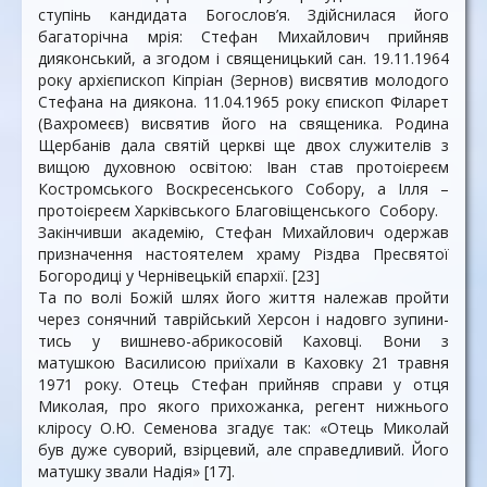
ступінь кандидата Богослов’я. Здій­снилася його
багато­річна мрія: Стефан Михайлович прийняв
дияконський, а згодом і священицький сан. 19.11.1964
року архієпископ Кіпріан (Зернов) висвятив молодого
Стефана на диякона. 11.04.1965 року єпископ Філарет
(Вахромеєв) висвятив його на священика. Родина
Щербанів дала святій церкві ще двох слу­жи­телів з
вищою духовною освітою: Іван став про­тоієреєм
Костромського Воскре­сен­ського Собору, а Ілля –
протоієреєм Харківського Благовіщенського Собору.
Закінчивши академію, Стефан Михайлович одер­жав
призначення настоятелем храму Різдва Пресвятої
Богородиці у Чернівецькій єпархії. [23]
Та по волі Божій шлях його життя належав пройти
через сонячний таврійський Херсон і надовго зупини­
тись у вишнево-абрикосовій Каховці. Вони з
матушкою Василисою приїхали в Каховку 21 травня
1971 року. Отець Стефан прийняв справи у отця
Миколая, про якого прихожанка, регент нижнього
кліросу О.Ю. Се­мено­ва згадує так: «Отець Миколай
був дуже суво­рий, взірцевий, але справедливий. Його
матушку звали Надія» [17].