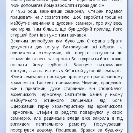
який допомагав йому заробляти гроші для сім'ї.
У 1953 році, закінчивши семирічку, Стефан подався
працювати на лісозаготівлю, щоб заробити гроші на
майбутнє навчання в духовній семінарії, про яку весь
час мріяв. Тим більше, що був добрий приклад: його
старший брат Іван уже там навчався.
Великим випробуванням було для Стефана зібрати
документи для вступу. Витримуючи всі образи та
приниження оточуючих, він вперто готувався до
екзаменів та весь час просив Бога укріпити його волю,
послати йому здібності. Блискуче витримавши
конкурс, став навчатись у Київській духовній семінарії.
Юний семінарист проходив практику в право­слав­ному
храмі міста Ташкент пономарем. Чемний, праце­люб­
ний і привітний, дуже старанний, він спо­добався
архієпископу Гермогену. Святитель бачив у ньому
май­бут­нього істинного священика від Бога.
Одержавши гар­ну характеристику від архієпископа
Гермогена, Стефан із радістю повернувся у свою
семінарію, але радян­ська влада вже закрила її під
виглядом капі­тального ремонту. Посумувавши,
повернувся додому. Працював, брався за будь-яку