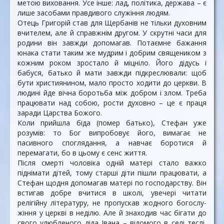
метою виховання. Усе інше: лад, політика, держава – є
лише засобами правдивого служіння людям.
Отець Григорій став для Щербанів не тільки духовним
вчителем, але й справжнім другом. У скрутні часи для
родини він завжди допомагав. Потаємне бажання
юнака стати таким же мудрим і добрим священиком з
кожним роком зростало й міцніло. Його дідусь і
бабуся, батько й мати завжди підкреслювали: щоб
бути християнином, мало просто ходити до церкви. В
людині йде вічна боротьба між добром і злом. Треба
працювати над собою, рости духовно – це є праця
заради Царства Божого.
Коли прийшла біда (помер батько), Стефан уже
розумів: то Бог випробовує його, вимагає не
пасивного споглядання, а навчає боротися й
перемагати, бо в цьому є сенс життя.
Після смерті чоловіка одній матері стало важко
піднімати дітей, тому старші діти пішли працювати, а
Стефан щодня допомагав матері по господарству. Він
встигав добре вчитися в школі, увечері читати
релігійну літературу, не пропускав жодного богослу­
жіння у церкві в неділю. Але й знаходив час бігати до
свого улюбленого діда Івана – відомого в селі теслі,