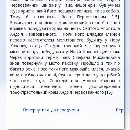
Первозванний. Він жив у І тис. нашої ери і був учнем
Ісуса Христа, який його першим покликав іти за собою.
Тому й називають його Первозванним [15].
Замислився над цією темою молодий отець Стефан і
вирішив побудувати храм на честь Святого Апостола
Андрія Первозванного. І коли його Владика Іларіон
перевів настоятелем молитовного будинку у Нову
Каховку, отець Стефан тривалий час переконував
місцеву владу побудувати у Новій Каховці цей храм.
Через короткий термін часу Стефана Михайловича
знов повернули у місто Каховку. Пройшло з тих пір
багато років. І все таки його мрія здійснилася. Вчасно
кинуте у благодатне підґрунтя зерно дало у потрібний
час свої сходи. Сьогодні над Новою Каховкою
підноситься величний, гарний двоповерховий
трьохпрестольний храм Андрія Первозванного [15].
Повернутися до передмови
Перейт