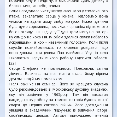
побачив юну й тендітну, в білосніжній сукні, дівчину з
блакитними, як небо, очима.
Вона нагадувала чисту квітку лілеї. Мов у споло­ханого
птаха, закалатало серце у юнака. Невло­вимо во­на
чимось нагадала йому любу матусю. Ніжна дівчина
була дуже соромлива, весь час червоніла від кожного
його погляду, і він відчув у її душі тремтливу неповтор­
ну симфонію кохання. Їм обом здалися свічки набагато
яскравішими, а хор – неземними голосами. Коли після
служби познайо­милися, то хлопець довідався, що
вона донька священика Пантелеймона Узун із села
Ніколаєвка Тарутинського району Одеської області.
[22]
Серце Стефана не помилилося. Прекрасна, світла
дівчина Василиса на все життя стала йому вірним
другом і надійним помічником.
Після закінчення семінарії його як кращого слу­хача
було рекомендовано в Московську духовну ака­демію,
яку він закінчив у 1965році. Там він захистив
кандидатську роботу за темою: «Історія буковинської
єпархії до Першої світової війни». Його дослідження
увійшли в академічний підручник із вивчення історії
слов’янських церков. Автору при­суджено вчений