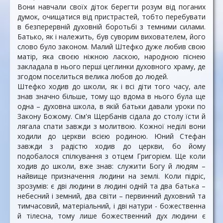
Вони навчали своїх діток берегти розум від поганих
думок, очищатися від пристрастей, тобто перебувати
в безперервній духовній боротьбі з темними силами.
Батько, як і належить, був суворим вихова­телем, його
слово було законом. Малий Штефко дуже любив свою
матір, яка своєю ніжною ласкою, народною піснею
закладала в нього перші цеглинки духовного храму, де
згодом поселиться велика любов до людей.
Штефко ходив до школи, як і всі діти того часу, але
знав значно більше, тому що вдома в нього була ще
одна – духовна школа, в якій батьки давали уроки по
Закону Божому. Сім'я Щербанів сідала до столу їсти й
лягала спати завжди з молитвою. Кожної неділі вони
ходили до церкви всією родиною. Юний Стефан
завжди з радістю ходив до церкви, бо йому
подобалося спілкування з отцем Григорієм. Ще коли
ходив до школи, вже знав: служити Богу й людям –
найвище призначення людини на землі. Коли підріс,
зрозумів: є дві людини в людині одній та два батька –
небесний і земний, два світи – первинний духовний та
тимчасовий, матеріальний, і дві натури - божественна
й тілесна, тому лише божественний дух людини є