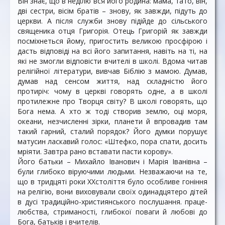
Він знає, що в неділю вся його родина: мама, тато, він,
дві сестри, вісім братів – знову, як завжди, підуть до
церкви. А після служби знову підійде до сільського
священика отця Григорія. Отець Григорій як завжди
посміхнеться йому, пригостить великою просфірою і
дасть відповіді на всі його запитання, навіть на ті, на
які не змогли відповісти вчителі в школі. Вдома читав
релігійної літератури, вивчав Біблію з мамою. Думав,
думав над сенсом життя, над складністю його
протиріч: чому в церкві говорять одне, а в школі
протилежне про Творця світу? В школі говорять, що
Бога нема. А хто ж тоді створив землю, оці моря,
океани, незчисленні зірки, планети й впровадив там
такий гарний, сталий порядок? Його думки порушує
матусин ласкавий голос: «Штефко, пора спати, досить
мріяти. Завтра рано вставати пасти корову».
Його батьки – Михайло Іванович і Марія Іванів­на –
були глибоко віруючими людьми. Незважаючи на те,
що в тридцяті роки XXстоліття було особливе гоніння
на релігію, вони виховували своїх одинадцятеро дітей
в дусі традиційно-християнського послушання. праце­
любства, стриманості, глибокої поваги й любові до
Бога, батьків і вчителів.