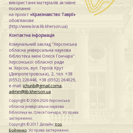
використанні матеріалів активне
посилання
на проєкт
«Краєзнавство Таврії»
обов’язкове
(http://www.krai.lib.kherson.ua)
Контактна інформація
Комунальний заклад "Херсонська
обласна універсальна наукова
бібліотека імені Олеся Гончара"
Херсонської обласної ради
м. Херсон, вул. Героїв Крут
(Дніпропетровська), 2, тел. +38
(0552) 226448, +38 (0552) 264029,
e-mail:
ichunb@gmail.coma
,
admin@lib.kherson.ua
Copyright © 2004-2026 Херсонська
обласна універсальна наукова
бібліотека ім. Олеся Гончара. Усі права
застережено.
Copyright © 2017 Дизайн:
Ігор
Бойченко
. Усі права застережено.