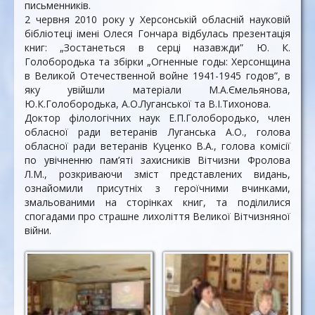
письменників.
2 червня 2010 року у Херсонській обласній науковій
бібліотеці імені Олеся Гончара відбулась презентація
книг: „Зостанеться в серці назавжди” Ю. К.
Голобородька та збірки „Огненные годы: Херсонщина
в Великой Отечественной войне 1941-1945 годов”, в
яку увійшли матеріали М.А.Ємельянова,
Ю.К.Голобородька, А.О.Луганської та В.І.Тихонова.
Доктор філологічних наук Е.П.Голобородько, член
обласної ради ветеранів Луганська А.О., голова
обласної ради ветеранів Куценко В.А., голова комісії
по увічненню пам’яті захисників Вітчизни Фролова
Л.М., розкриваючи зміст представлених видань,
ознайомили присутніх з героїчними вчинками,
змальованими на сторінках книг, та поділилися
спогадами про страшне лихоліття Великої Вітчизняної
війни.