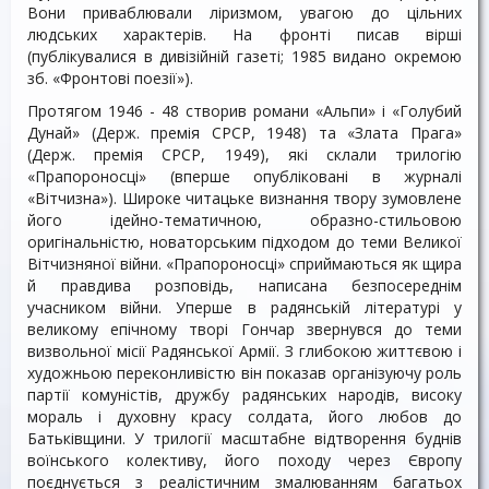
Вони приваблювали ліризмом, увагою до цільних
людських характерів. На фронті писав вірші
(публікувалися в дивізійній газеті; 1985 видано окремою
зб. «Фронтові поезії»).
Протягом 1946 - 48 створив романи «Альпи» і «Голубий
Дунай» (Держ. премія СРСР, 1948) та «Злата Прага»
(Держ. премія СРСР, 1949), які склали трилогію
«Прапороносці» (вперше опубліковані в журналі
«Вітчизна»). Широке читацьке визнання твору зумовлене
його ідейно-тематичною, образно-стильовою
оригінальністю, новаторським підходом до теми Великої
Вітчизняної війни. «Прапороносці» сприймаються як щира
й правдива розповідь, написана безпосереднім
учасником війни. Уперше в радянській літературі у
великому епічному творі Гончар звернувся до теми
визвольної місії Радянської Армії. З глибокою життєвою і
художньою переконливістю він показав організуючу роль
партії комуністів, дружбу радянських народів, високу
мораль і духовну красу солдата, його любов до
Батьківщини. У трилогії масштабне відтворення буднів
воїнського колективу, його походу через Європу
поєднується з реалістичним змалюванням багатьох