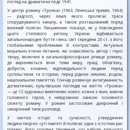
погляд на драматичні події 1941.
У центрі роману «Тронка» (1963; Ленінська премія, 1964)
— радгосп, через землі якого пролягає траса
споруджуваного каналу, а також розташований поряд
воєнний полігон. Письменник показує, як у повсякденні
цього степового регіону України відбивається
загальнонародне буття і весь світ середини 20 ст. з його
глобальними проблемами й контрастами. Актуальні
морально-етичні питання, які осмислюють автор і герої
твору, включені в загальнофілософське річище роману,
де вирізняються вічні теми миру, праці, обов'язку,
доброти, кохання, відповідальності людини перед
суспільством та історією, перед рідною землею, родом,
національною пам'яттю. Гончар розвінчує антигуманність
догматичних, культівських поглядів на життя. «Тронка»
— це 12 художньо викінчених новел, кожна з яких, маючи
головного героя, є невід'ємною ланкою основного
сюжету роману. У романі застосовані діахронний і
синхронний типи розповіді.
У синтезі історії та сучасності, утвердженні
людинотворчої суті пам'яті й полягає одна з істотних рис
роману, його основна тенденція, що набуде дальшого