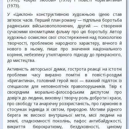
(1973).
У «Циклоні» конструктивною художньою ідеєю став
зв'язок часів. Перший план роману — підпільна боротьба
радянських військовополонених, другий — створення
сучасними кіномитцями фільму про цю боротьбу. Автор
художньо осмислює свої спостереження над психологією
творчості, проблемою народного характеру, вічного й
нового в ньому, пише про значення національного
коріння, небезпеку утилітарного підходу до прекрасного,
до мистецтва.
Активність авторської думки, гострота реакції на істотні
проблеми часу виразно помітні в повісті-роздумі
«Бригантина», головний герой якої — важкий підліток із
спецшколи для неповнолітніх правопорушників. Твір є
своєрідним морально-філософським диспутом про
довір'я до людини, виховну і творчу роль доброти і краси,
про свободу та анархічну розхристаність, про гармонію в
стосунках індивіда зі світом, природою. Мотиви рідного
берега як високої внутрішньої мети, місії людини на
землі, спадкоємності поколінь, пафос антибайдужості,
викриття бюрократизму, бездуховності, цинізму