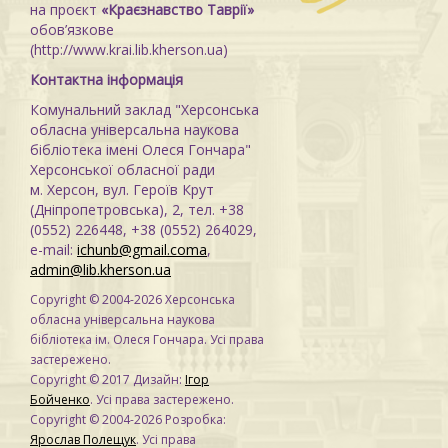
на проєкт
«Краєзнавство Таврії»
обов’язкове
(http://www.krai.lib.kherson.ua)
Контактна інформація
Комунальний заклад "Херсонська
обласна універсальна наукова
бібліотека імені Олеся Гончара"
Херсонської обласної ради
м. Херсон, вул. Героїв Крут
(Дніпропетровська), 2, тел. +38
(0552) 226448, +38 (0552) 264029,
e-mail:
ichunb@gmail.coma
,
admin@lib.kherson.ua
Copyright © 2004-2026 Херсонська
обласна універсальна наукова
бібліотека ім. Олеся Гончара. Усі права
застережено.
Copyright © 2017 Дизайн:
Ігор
Бойченко
. Усі права застережено.
Copyright © 2004-2026 Розробка:
Ярослав Полещук
. Усі права