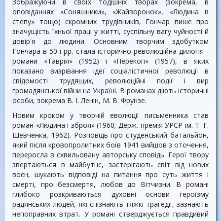
Зображуючи в своїх тодішніх творах (зокрема, в
оповіданнях «Соняшники», «Жайворонок», «Людина в
степу» тощо) скромних трудівників, Гончар пише про
значущість їхньої праці у житті, суспільну вагу чуйності й
довір'я до людини. Основним творчим здобутком
Гончара в 50-і pp. стала історично-революційна дилогія -
романи «Таврія» (1952) і «Перекоп» (1957), в яких
показано визрівання ідеї соціалістичної революції в
свідомості трудящих, революційні події і вир
громадянської війни на Україні. В романах діють історичні
особи, зокрема В. І. Ленін, М. В. Фрунзе.
Новим кроком у творчій еволюції письменника став
роман «Людина і зброя» (1960; Держ. премія УРСР ім. Т. Г.
Шевченка, 1962). Розповідь про студенський батальйон,
який після кровопролитних боїв 1941 вийшов з оточення,
переросла в схвильовану авторську сповідь. Герої твору
звертаються в майбутнє, застерігають світ від нових
воєн, шукають відповіді на питання про суть життя і
смерті, про безсмертя, любов до Вітчизни. В романі
глибоко розкриваються духовні основи героїзму
радянських людей, які спізнають тяжкі трагедії, зазнають
непоправних втрат. У романі стверджується правдивий