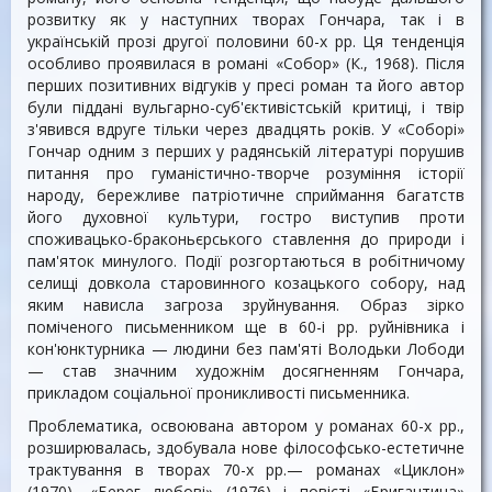
розвитку як у наступних творах Гончара, так і в
українській прозі другої половини 60-х pp. Ця тенденція
особливо проявилася в романі «Собор» (К., 1968). Після
перших позитивних відгуків у пресі роман та його автор
були піддані вульгарно-суб'єктивістській критиці, і твір
з'явився вдруге тільки через двадцять років. У «Соборі»
Гончар одним з перших у радянській літературі порушив
питання про гуманістично-творче розуміння історії
народу, бережливе патріотичне сприймання багатств
його духовної культури, гостро виступив проти
споживацько-браконьєрського ставлення до природи і
пам'яток минулого. Події розгортаються в робітничому
селищі довкола старовинного козацького собору, над
яким нависла загроза зруйнування. Образ зірко
поміченого письменником ще в 60-і pp. руйнівника і
кон'юнктурника — людини без пам'яті Володьки Лободи
— став значним художнім досягненням Гончара,
прикладом соціальної проникливості письменника.
Проблематика, освоювана автором у романах 60-х pp.,
розширювалась, здобувала нове філософсько-естетичне
трактування в творах 70-х pp.— романах «Циклон»
(1970), «Берег любові» (1976) і повісті «Бригантина»