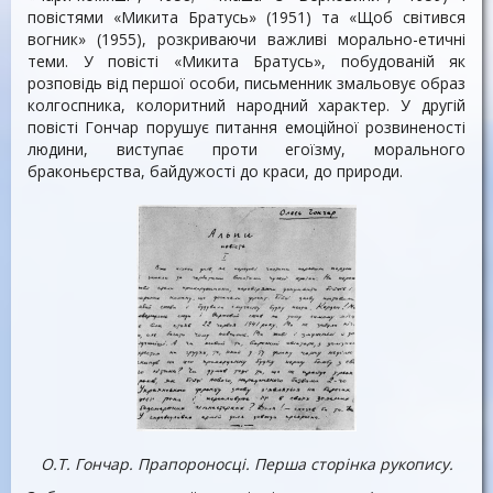
повістями «Микита Братусь» (1951) та «Щоб світився
вогник» (1955), розкриваючи важливі морально-етичні
теми. У повісті «Микита Братусь», побудованій як
розповідь від першої особи, письменник змальовує образ
колгоспника, колоритний народний характер. У другій
повісті Гончар порушує питання емоційної розвиненості
людини, виступає проти егоїзму, морального
браконьєрства, байдужості до краси, до природи.
О.Т. Гончар. Прапороносці. Перша сторінка рукопису.