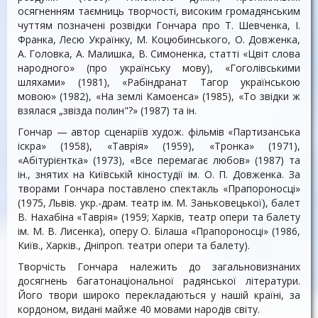
осягненням таємниць творчості, високим громадянським
чуттям позначені розвідки Гончара про Т. Шевченка, І.
Франка, Лесю Українку, М. Коцюбинського, О. Довженка,
А. Головка, А. Малишка, В. Симоненка, статті «Цвіт слова
народного» (про українську мову), «Гоголівськими
шляхами» (1981), «Рабіндранат Тагор українською
мовою» (1982), «На землі Камоенса» (1985), «То звідки ж
взялася „звізда полин"?» (1987) та ін.
Гончар — автор сценаріїв худож. фільмів «Партизанська
іскра» (1958), «Таврія» (1959), «Тронка» (1971),
«Абітурієнтка» (1973), «Все перемагає любов» (1987) та
ін., знятих на Київській кіностудії ім. О. П. Довженка. За
творами Гончара поставлено спектакль «Прапороносці»
(1975, Львів. укр.-драм. театр ім. М. Заньковецької), балет
В. Нахабіна «Таврія» (1959; Харків, театр опери та балету
ім. М. В. Лисенка), оперу О. Білаша «Прапороносці» (1986,
Київ., Харків., Дніпроп. театри опери та балету).
Творчість Гончара належить до загальновизнаних
досягнень багатонаціональної радянської літератури.
Його твори широко перекладаються у нашій країні, за
кордоном, видані майже 40 мовами народів світу.