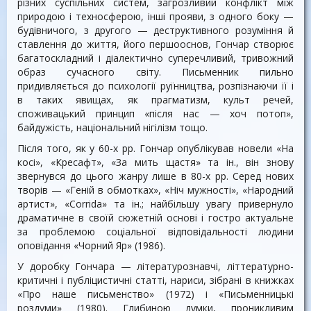
різних суспільних систем, загрозливий конфлікт між
природою і техносферою, інші прояви, з одного боку —
будівничого, з другого — деструктивного розуміння й
ставлення до життя, його першооснов, Гончар створює
багатоскладний і діалектично суперечливий, тривожний
образ сучасного світу. Письменник пильно
придивляється до психології руїнництва, розпізнаючи її і
в таких явищах, як прагматизм, культ речей,
споживацький принцип «після нас — хоч потоп»,
байдужість, національний нігілізм тощо.
Після того, як у 60-х pp. Гончар опублікував новели «На
косі», «Кресафт», «За мить щастя» та ін., він знову
звернувся до цього жанру лише в 80-х pp. Серед нових
творів — «Геній в обмотках», «Ніч мужності», «Народний
артист», «Corrida» та ін.; найбільшу увагу привернуло
драматичне в своїй сюжетній основі і гостро актуальне
за проблемою соціальної відповідальності людини
оповідання «Чорний Яр» (1986).
У доробку Гончара — літературознавчі, літтературно-
критичні і публіцистичні статті, нариси, зібрані в книжках
«Про наше письменство» (1972) і «Письменницькі
роздуми» (1980). Глибиною думки, проникливим