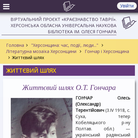
Увійти
ВІРТУАЛЬНИЙ ПРОЄКТ «КРАЄЗНАВСТВО ТАВРІЇ».
ХЕРСОНСЬКА ОБЛАСНА УНІВЕРСАЛЬНА НАУКОВА
БІБЛІОТЕКА ІМ. ОЛЕСЯ ГОНЧАРА
Головна
"Херсонщина: час, події, люди..."
Літературна мозаїка Херсонщини
Гончар і Херсонщина
Життєвий шлях
ЖИТТЄВИЙ ШЛЯХ
Життєвий шлях О.Т. Гончара
ГОНЧАР Олесь
(Олександр)
Терентійович
(3.IV 1918, с.
Суха, тепер
Кобеляцького р-ну
Полтав. обл.) —
український радянський