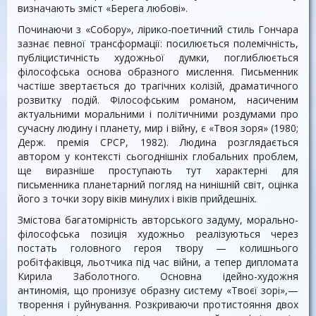
визначають зміст «Берега любові».
Починаючи з «Собору», лірико-поетичний стиль Гончара
зазнає певної трансформації: посилюється полемічність,
публіцистичність художньої думки, поглиблюється
філософська основа образного мислення. Письменник
частіше звертається до трагічних колізій, драматичного
розвитку подій. Філософським романом, насиченим
актуальними моральними і політичними роздумами про
сучасну людину і планету, мир і війну, є «Твоя зоря» (1980;
Держ. премія СРСР, 1982). Людина розглядається
автором у контексті сьогоднішніх глобальних проблем,
ще виразніше проступають тут характерні для
письменника планетарний погляд на нинішній світ, оцінка
його з точки зору віків минулих і віків прийдешніх.
Змістова багатомірність авторського задуму, морально-
філософська позиція художньо реалізуються через
постать головного героя твору — колишнього
робітфаківця, льотчика під час війни, а тепер дипломата
Кирила Заболотного. Основна ідейно-художня
антиномія, що пронизує образну систему «Твоєї зорі»,—
творення і руйнування. Розкриваючи протистояння двох