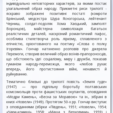
індивідуально неповторних характерів, за якими постає
узагальнений образ народу. Прикметні риси трилогії -
яскраво зображені позитивні постаті (комроти
Брянський, медсестра Шура Ясногорська, лейтенант
Черниш, солдат-подоляк Хома Хаєцький, замполіт
Воронцов), майстерна символізація багатьох
реалістичних деталей, наскрізний романтичний пафос,
особлива стилетворча роль ліризму, сплавленого з
епічністю, орієнтованого на поетику «Слова о полку
Ігоревім». Гончар натхненно розповів про джерела
Перемоги, створив величний образ воїнів-прапороносців,
що обстоюють ідеї соціалізму, миру і дружби, показав
гуманізм народу-переможця, якого «любов рухає
вперед», його протистояння війні, ненависті й
руйнуванню.
Тематично близькі до трилогії повість «Земля гуде»
(1947) — про підпільну боротьбу полтавських
комсомольців проти фашистських окупантів, оповідання
«Модри Камень», «Весна за Моравою» та ін., зібрані в
книзі «Новели» (1949). Протягом 50-х pp. Гончар виступає
з оповіданнями (збірки «Південь», 1951; «Новели», 1954;
«Чари-комиші», 1958; «Маша з Верховини», 1959) і