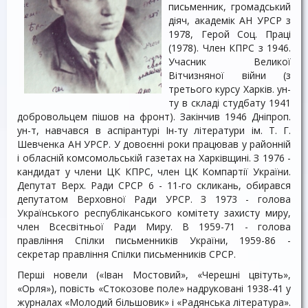
письменник, громадський
діяч, академік АН УРСР з
1978, Герой Соц. Праці
(1978). Член КПРС з 1946.
Учасник Великої
Вітчизняної війни (з
третього курсу Харків. ун-
ту в складі студбату 1941
добровольцем пішов на фронт). Закінчив 1946 Дніпроп.
ун-т, навчався в аспірантурі Ін-ту літератури ім. Т. Г.
Шевченка АН УРСР. У довоєнні роки працював у районній
і обласній комсомольській газетах на Харківщині. З 1976 -
кандидат у члени ЦК КПРС, член ЦК Компартії України.
Депутат Верх. Ради СРСР 6 - 11-го скликань, обирався
депутатом Верховної Ради УРСР. З 1973 - голова
Українського республіканського комітету захисту миру,
член Всесвітньої Ради Миру. В 1959-71 - голова
правління Спілки письменників України, 1959-86 -
секретар правління Спілки письменників СРСР.
Перші новели («Іван Мостовий», «Черешні цвітуть»,
«Орля»), повість «Стокозове поле» надруковані 1938-41 у
журналах «Молодий більшовик» і «Радянська література».