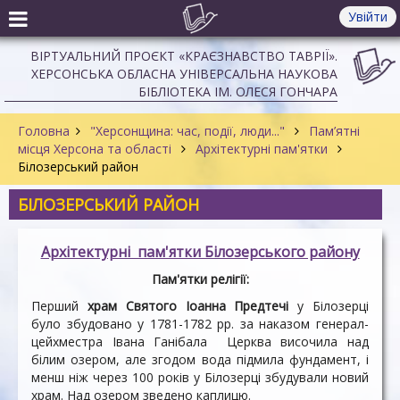
Увійти
ВІРТУАЛЬНИЙ ПРОЄКТ «КРАЄЗНАВСТВО ТАВРІЇ».
ХЕРСОНСЬКА ОБЛАСНА УНІВЕРСАЛЬНА НАУКОВА
БІБЛІОТЕКА ІМ. ОЛЕСЯ ГОНЧАРА
Головна
"Херсонщина: час, події, люди..."
Пам’ятні
місця Херсона та області
Архітектурні пам'ятки
Білозерський район
БІЛОЗЕРСЬКИЙ РАЙОН
Архітектурні пам'ятки Білозерського району
Пам'ятки релігії:
Перший
храм Святого Іоанна Предтечі
у Білозерці
було збудовано у 1781-1782 рр. за наказом генерал-
цейхместра Івана Ганібала Церква височила над
білим озером, але згодом вода підмила фундамент, і
менш ніж через 100 років у Білозерці збудували новий
храм. Над озером зведено каплицю.