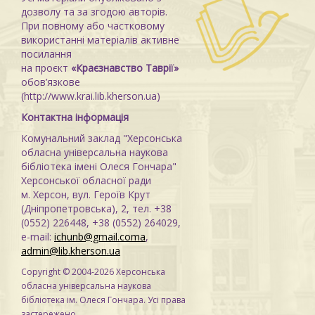
дозволу та за згодою авторів.
При повному або частковому
використанні матеріалів активне
посилання
на проєкт
«Краєзнавство Таврії»
обов’язкове
(http://www.krai.lib.kherson.ua)
Контактна інформація
Комунальний заклад "Херсонська
обласна універсальна наукова
бібліотека імені Олеся Гончара"
Херсонської обласної ради
м. Херсон, вул. Героїв Крут
(Дніпропетровська), 2, тел. +38
(0552) 226448, +38 (0552) 264029,
e-mail:
ichunb@gmail.coma
,
admin@lib.kherson.ua
Copyright © 2004-2026 Херсонська
обласна універсальна наукова
бібліотека ім. Олеся Гончара. Усі права
застережено.