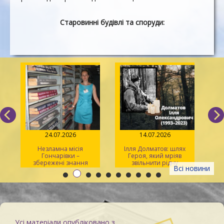
Старовинні будівлі та споруди:
24.07.2026
14.07.2026
Незламна місія
Ілля Долматов: шлях
Гончарівки –
Героя, який мріяв
збережені знання
звільнити рідну
л
Всі новини
Каховку
Усі матеріали опубліковано з