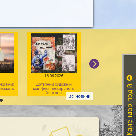
026
16.06.2026
08.06.2026
 України:
Дотепний художній
Літературна година
Календар подій
Зелінського
маніфест нескореного
херсонських ліцеїс
Херсона
Всі новини