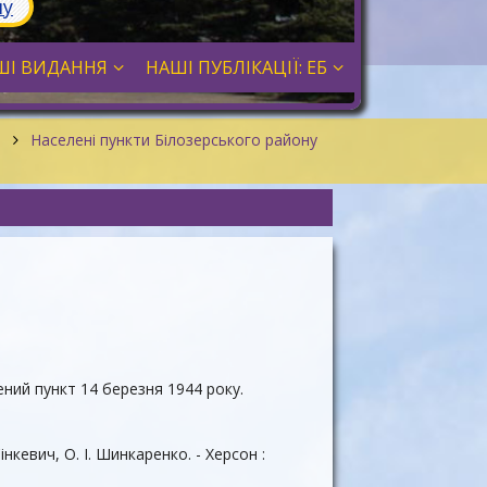
лу
ШІ ВИДАННЯ
НАШІ ПУБЛІКАЦІЇ: ЕБ
н
Населені пункти Білозерського району
ний пункт 14 березня 1944 року.
інкевич, О. І. Шинкаренко. - Херсон :