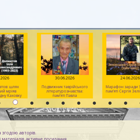
.07.2026
30.06.2026
24.06.2
лматов: шлях
Подвижник таврійського
Марафон заради
 який мріяв
літературознавства:
пам’яті Сергія 
 рідну Каховку
пам’яті Павла
Кіндратовича
Параскевича
а згодою авторів.
 матеріалів активне посилання