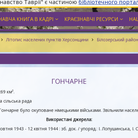
знавство Таврії" є частиною
бібліотечного порта
НАВЧА КНИГА В КАДРІ
КРАЄЗНАВЧІ РЕСУРСИ
НА
Літопис населених пунктів Херсонщини
Білозерський райо
ГОНЧАРНЕ
69 км².
а сільська рада
Гончарне було окуповане німецькими військами. Звільнили населе
Використані джерела:
ня 1943 - 12 квітня 1944 : зб. док. / упоряд.: І. Лопушинська, І. С