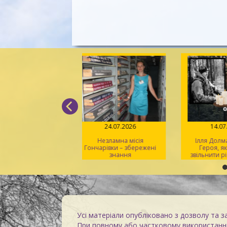
31.07.2026
24.07.2026
14
крадені шедеври:
Незламна місія
Ілля До
очин росії проти
Гончарівки – збережені
Героя,
ьтурної спадщини
знання
звільнити
Херсонщини
Усі матеріали опубліковано з дозволу та з
При повному або частковому використанні