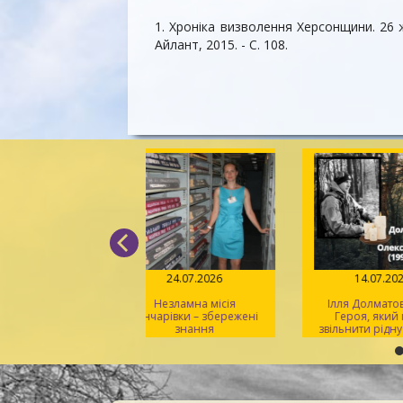
1. Хроніка визволення Херсонщини. 26 жов
Айлант, 2015. - С. 108.
31.07.2026
24.07.2026
14
крадені шедеври:
Незламна місія
Ілля До
очин росії проти
Гончарівки – збережені
Героя,
ьтурної спадщини
знання
звільнити
Херсонщини