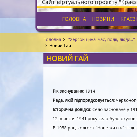
Сайт віртуального проекту "Крає
ГОЛОВНА
НОВИНИ
КРАЄЗ
Головна
"Херсонщина: час, події, люди..."
Новий Гай
НОВИЙ ГАЙ
Рік заснування:
1914
Рада, якій підпорядковується:
Червонопо
Історична довідка:
Село засноване у 19
12 вересня 1941 року село було окупова
В 1958 році колгосп "Нове життя" з'єдн