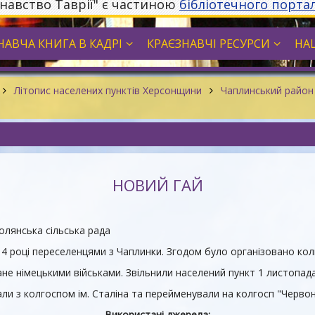
знавство Таврії" є частиною
бібліотечного порта
НАВЧА КНИГА В КАДРІ
КРАЄЗНАВЧІ РЕСУРСИ
НА
Літопис населених пунктів Херсонщини
Чаплинський райо
НОВИЙ ГАЙ
лянська сільська рада
14 році переселенцями з Чаплинки. Згодом було організовано кол
не німецькими військами. Звільнили населений пункт 1 листопада
али з колгоспом ім. Сталіна та перейменували на колгосп "Черво
Використані джерела: