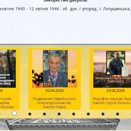
тня 1943 - 12 квітня 1944 : зб. док. / упоряд.: І. Лопушинська, 
.07.2026
30.06.2026
24.06.2
лматов: шлях
Подвижник таврійського
Марафон заради
 який мріяв
літературознавства:
пам’яті Сергія 
 рідну Каховку
пам’яті Павла
Кіндратовича
Параскевича