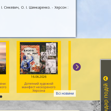
І. Сінкевич, О. І. Шинкаренко. - Херсон :
026
16.06.2026
08.06.2026
 України:
Дотепний художній
Літературна година
Календар подій
Зелінського
маніфест нескореного
херсонських ліцеїс
Херсона
Всі новини