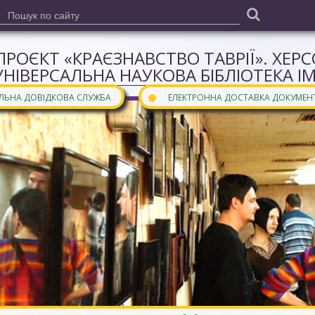
ПРОЄКТ «КРАЄЗНАВСТВО ТАВРІЇ». ХЕР
УНІВЕРСАЛЬНА НАУКОВА БІБЛІОТЕКА І
●
АЛЬНА ДОВІДКОВА СЛУЖБА
ЕЛЕКТРОННА ДОСТАВКА ДОКУМЕН