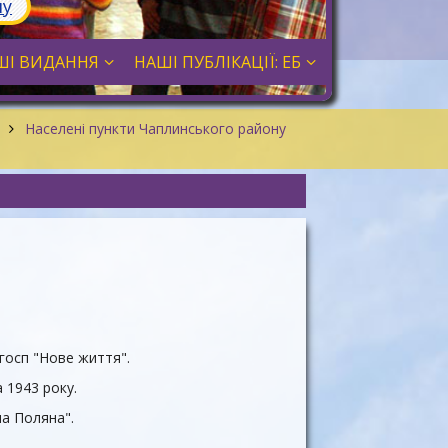
лу
ШІ ВИДАННЯ
НАШІ ПУБЛІКАЦІЇ: ЕБ
н
Населені пункти Чаплинського району
госп "Нове життя".
 1943 року.
на Поляна".