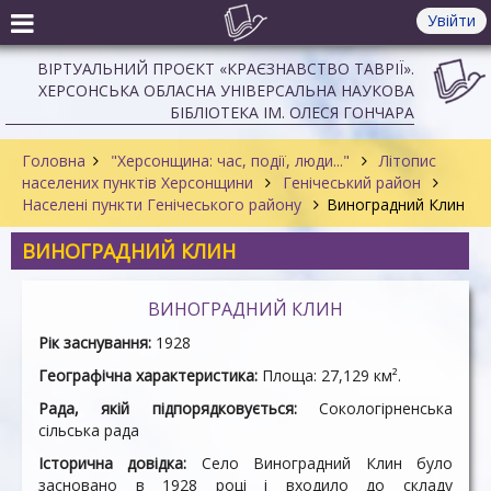
Увійти
ВІРТУАЛЬНИЙ ПРОЄКТ «КРАЄЗНАВСТВО ТАВРІЇ».
ХЕРСОНСЬКА ОБЛАСНА УНІВЕРСАЛЬНА НАУКОВА
БІБЛІОТЕКА ІМ. ОЛЕСЯ ГОНЧАРА
Головна
"Херсонщина: час, події, люди..."
Літопис
населених пунктів Херсонщини
Генічеський район
Населені пункти Генічеського району
Виноградний Клин
ВИНОГРАДНИЙ КЛИН
ВИНОГРАДНИЙ КЛИН
Рік заснування:
1928
Географічна характеристика:
Площа: 27,129 км².
Рада, якій підпорядковується:
Сокологірненська
сільська рада
Історична довідка:
Село Виноградний Клин було
засновано в 1928 році і входило до складу