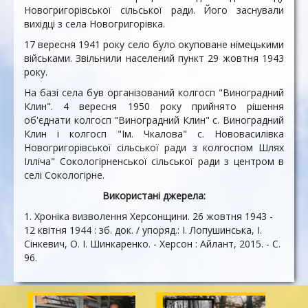
Новогригорівської сільської ради. Його заснували
вихідці з села Новогригорівка.
17 вересня 1941 року село було окуповане німецькими
військами. Звільнили населений пункт 29 жовтня 1943
року.
На базі села був організований колгосп "Виноградний
Клин". 4 вересня 1950 року прийнято рішення
об'єднати колгосп "Виноградний Клин" с. Виноградний
Клин і колгосп "Ім. Чкалова" с. Нововасилівка
Новогригорівської сільської ради з колгоспом Шлях
Ілліча" Сокологірненської сільської ради з центром в
селі Сокологірне.
Використані джерела:
1. Хроніка визволення Херсонщини. 26 жовтня 1943 -
12 квітня 1944 : зб. док. / упоряд.: І. Лопушинська, І.
Сінкевич, О. І. Шинкаренко. - Херсон : Айлант, 2015. - С.
96
.