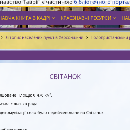
знавство Таврії" є частиною
бібліотечного порта
НАВЧА КНИГА В КАДРІ
КРАЄЗНАВЧІ РЕСУРСИ
НА
Літопис населених пунктів Херсонщини
Голопристанський
СВІТАНОК
шоване Площа: 0,476 км².
ська сільська рада
 декомунізації село було перейменоване на Світанок.
рної спадщини: