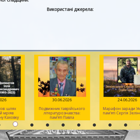
Використані джерела:
.07.2026
30.06.2026
24.06.2
лматов: шлях
Подвижник таврійського
Марафон заради
 який мріяв
літературознавства:
пам’яті Сергія 
 рідну Каховку
пам’яті Павла
Кіндратовича
Параскевича