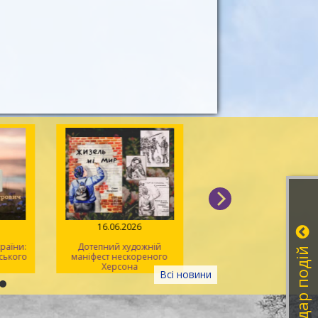
026
16.06.2026
08.06.2026
 України:
Дотепний художній
Літературна година
Календар подій
Зелінського
маніфест нескореного
херсонських ліцеїс
Херсона
Всі новини