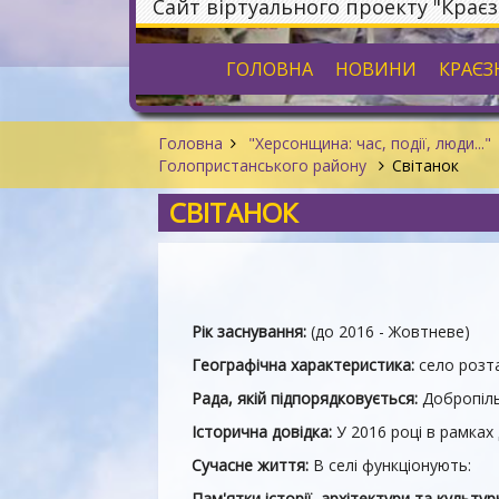
Сайт віртуального проекту "Крає
ГОЛОВНА
НОВИНИ
КРАЄЗ
Головна
"Херсонщина: час, події, люди..."
Голопристанського району
Світанок
СВІТАНОК
Рік заснування:
(до 2016 - Жовтневе)
Географічна характеристика:
село розта
Рада, якій підпорядковується:
Добропіль
Історична довідка:
У 2016 році в рамках
Сучасне життя:
В селі функціонують:
Пам'ятки історії, архітектури та культу