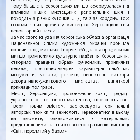
тому більшість херсонських митців сформувалася під
впливом інших мистецьких регіональних шкіл і
походить з різних куточків СНД та з-за кордону. Тож
кожний з них зробив у мистецтво Херсонщини свій
неповторний внесок.
За час свого існування Херсонська обласна організація
Національної Спілки художників України пройшла
цікавий і плідний шлях. Творче об'єднання професійних
митців примножило культурне надбання Херсонщини,
створило правдиві образи сучасників, проникливі
пейзажі, пластично-вивірені скульптурні пам'ятки,
монументи, мозаїки, розписи, неповторні витвори
декоративно-ужиткового мистецтва, виняткові
приклади поліграфії.
Мистці Херсонщини, продовжуючи кращі традиції
українського і світового мистецтва, сповнюють свої
твори новим змістом, застосовують оригінальні
авторські техніки та технології. Переконатися в цьому
ви зможете, ознайомившись з матеріалами,
представленими на книжково-ілюстративній виставці
«Світ, перелитий у барви».