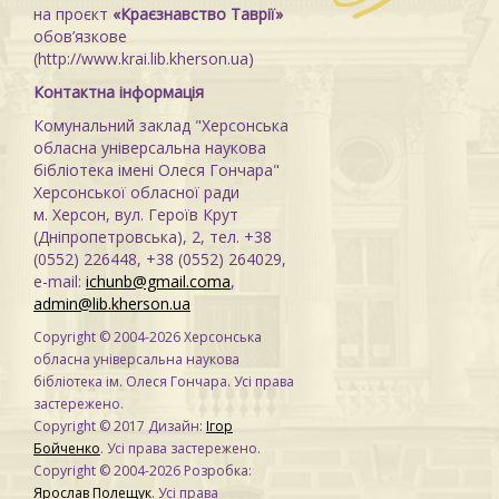
на проєкт
«Краєзнавство Таврії»
обов’язкове
(http://www.krai.lib.kherson.ua)
Контактна інформація
Комунальний заклад "Херсонська
обласна універсальна наукова
бібліотека імені Олеся Гончара"
Херсонської обласної ради
м. Херсон, вул. Героїв Крут
(Дніпропетровська), 2, тел. +38
(0552) 226448, +38 (0552) 264029,
e-mail:
ichunb@gmail.coma
,
admin@lib.kherson.ua
Copyright © 2004-2026 Херсонська
обласна універсальна наукова
бібліотека ім. Олеся Гончара. Усі права
застережено.
Copyright © 2017 Дизайн:
Ігор
Бойченко
. Усі права застережено.
Copyright © 2004-2026 Розробка:
Ярослав Полещук
. Усі права