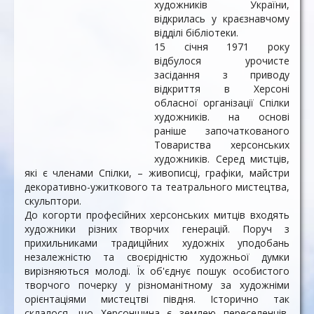
художників України,
відкрилась у краєзнавчому
відділі бібліотеки.
15 січня 1971 року
відбулося урочисте
засідання з приводу
відкриття в Херсоні
обласної організації Спілки
художників. на основі
раніше започаткованого
Товариства херсонських
художників. Серед мистців,
які є членами Спілки, – живописці, графіки, майстри
декоративно-ужиткового та театрального мистецтва,
скульптори.
До когорти професійних херсонських митців входять
художники різних творчих генерацій. Поруч з
прихильниками традиційних художніх уподобань
незалежністю та своєрідністю художньої думки
вирізняються молоді. Їх об'єднує пошук особистого
творчого почерку у різноманітному за художніми
орієнтаціями мистецтві півдня. Історично так
склалося, що Херсонщина є землею переселенців,