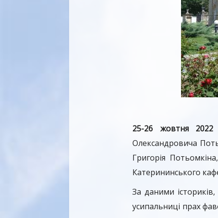
25-26 жовтня 2022
Олександровича Потьо
Григорія Потьомкіна
Катерининського кафед
За даними істориків,
усипальниці прах фав