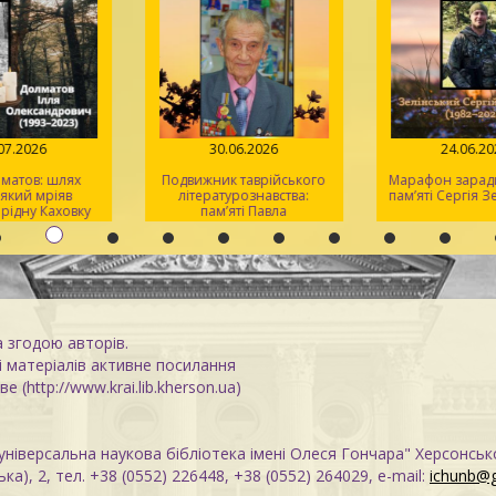
.07.2026
30.06.2026
24.06.2
лматов: шлях
Подвижник таврійського
Марафон заради
 який мріяв
літературознавства:
пам’яті Сергія 
 рідну Каховку
пам’яті Павла
Кіндратовича
Параскевича
а згодою авторів.
 матеріалів активне посилання
е (http://www.krai.lib.kherson.ua)
ніверсальна наукова бібліотека імені Олеся Гончара" Херсонськ
ка), 2, тел. +38 (0552) 226448, +38 (0552) 264029, e-mail:
ichunb@