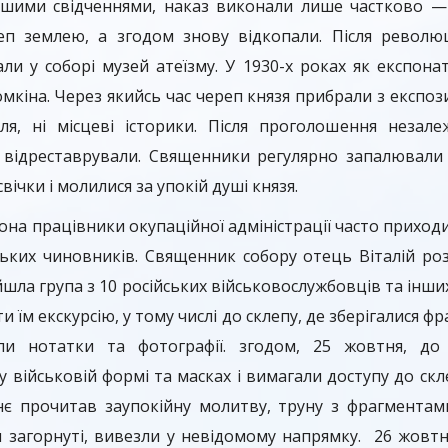
ншими свідченнями, наказ виконали лише частково — 
еп землею, а згодом знову відкопали. Після револю
и у соборі музей атеїзму. У 1930-х роках як експона
кіна. Через якийсь час череп князя прибрали з експози
ля, ні місцеві історики. Після проголошення незале
 відреставрували. Священники регулярно запалювали в
вічки і молилися за упокій душі князя.
она працівники окупаційної адміністрації часто приход
ських чиновників. Священник собору отець Віталій ро
шла група з 10 російських військовослужбовців та інши
 їм екскурсію, у тому числі до склепу, де зберігалися фр
или нотатки та фотографії. згодом, 25 жовтня, д
у військовій формі та масках і вимагали доступу до скл
є прочитав заупокійну молитву, труну з фрагментами
ли загорнуті, вивезли у невідомому напрямку. 26 жов