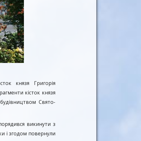
сток князя Григорія
рагменти кісток князя
 будівництвом Свято-
зпорядився викинути з
ки і згодом повернули