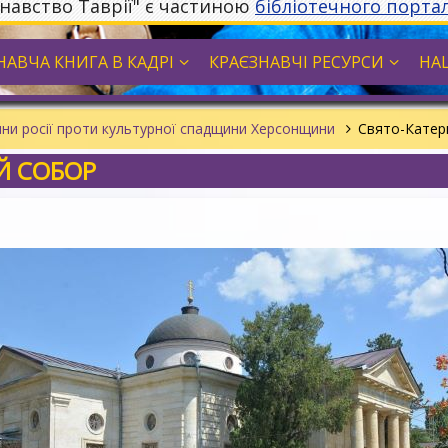
знавство Таврії" є частиною
бібліотечного порта
НАВЧА КНИГА В КАДРІ
КРАЄЗНАВЧІ РЕСУРСИ
НА
ни росії проти культурної спадщини Херсонщини
Свято-Катер
Й СОБОР