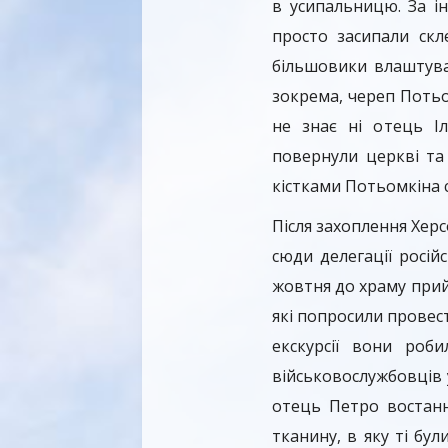
в усипальницю. За і
просто засипали скл
більшовики влаштувал
зокрема, череп Потьом
не знає ні отець Іл
повернули церкві та
кістками Потьомкіна с
Після захоплення Херс
сюди делегації росій
жовтня до храму прий
які попросили провести
екскурсії вони роб
військовослужбовців 
отець Петро востанн
тканину, в яку ті бу