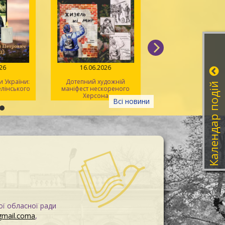
026
16.06.2026
08.06.2026
 України:
Дотепний художній
Літературна година
Календар подій
Зелінського
маніфест нескореного
херсонських ліцеїс
Херсона
Всі новини
ої обласної ради
gmail.coma
,