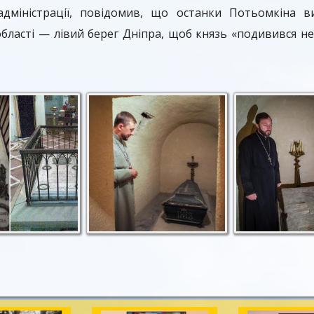
адміністрації, повідомив, що останки Потьомкіна 
області — лівий берег Дніпра, щоб князь «подивився не