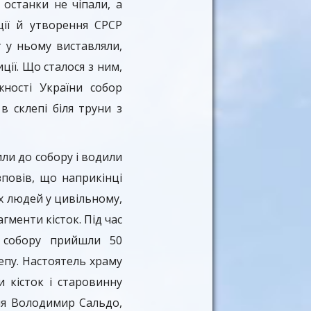
останки не чіпали, а
ції й утворення СРСР
т у ньому виставляли,
ції. Що сталося з ним,
жності України собор
 склепі біля труни з
или до собору і водили
зповів, що наприкінці
х людей у цивільному,
агменти кісток. Під час
о собору прийшли 50
епу. Настоятель храму
 кісток і старовинну
тня Володимир Сальдо,