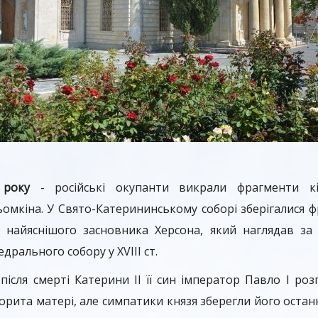
 року
- російські окупанти викрали фрагменти кі
мкіна. У Свято-Катерининському соборі зберігалися ф
, найяснішого засновника Херсона, який наглядав за
рального собору у XVIII ст.
 після смерті Катерини II її син імператор Павло I ро
орита матері, але симпатики князя зберегли його остан