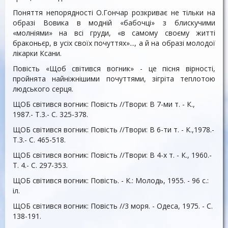
Поняття непорядності О.Гончар розкриває не тільки на
образі Вовика в модній «бабочці» з блискучими
«молніями» на всі груди, «в самому своєму житті
браконьєр, в усіх своїх почуттях»..., а й на образі молодої
лікарки Ксани.
Повість «Щоб світився вогник» - це пісня вірності,
пройнята найніжнішими почуттями, зігріта теплотою
людського серця.
ЩОБ світився вогник: Повість //Твори: В 7-ми т. - К.,
1987.- Т.3.- С. 325-378.
ЩОБ світився вогник: Повість //Твори: В 6-ти т. - К.,1978.-
Т.3.- С. 465-518.
ЩОБ світився вогник: Повість //Твори: В 4-х т. - К., 1960.-
Т. 4.- С. 297-353.
ЩОБ світився вогник: Повість. - К.: Молодь, 1955. - 96 с.:
іл.
ЩОБ світився вогник: Повість //3 моря. - Одеса, 1975. - С.
138-191.