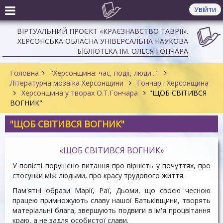
Увійти
ВІРТУАЛЬНИЙ ПРОЄКТ «КРАЄЗНАВСТВО ТАВРІЇ».
ХЕРСОНСЬКА ОБЛАСНА УНІВЕРСАЛЬНА НАУКОВА
БІБЛІОТЕКА ІМ. ОЛЕСЯ ГОНЧАРА
Головна
"Херсонщина: час, події, люди..."
Літературна мозаїка Херсонщини
Гончар і Херсонщина
Херсонщина у творах О.Т.Гончара
"ЩОБ СВІТИВСЯ
ВОГНИК"
"ЩОБ СВІТИВСЯ ВОГНИК"
«ЩОБ СВІТИВСЯ ВОГНИК»
У повісті порушено питання про вірність у почуттях, про
стосунки між людьми, про красу трудового життя.
Пам'ятні образи Марії, Раї, Дьоми, що своєю чесною
працею примножують славу нашої Батьківщини, творять
матеріальні блага, звершують подвиги в ім'я процвітання
краю, а не задля особистої слави.