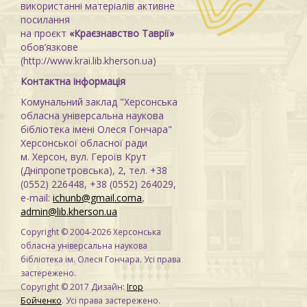
використанні матеріалів активне
посилання
на проєкт
«Краєзнавство Таврії»
обов’язкове
(http://www.krai.lib.kherson.ua)
Контактна інформація
Комунальний заклад "Херсонська
обласна універсальна наукова
бібліотека імені Олеся Гончара"
Херсонської обласної ради
м. Херсон, вул. Героїв Крут
(Дніпропетровська), 2, тел. +38
(0552) 226448, +38 (0552) 264029,
e-mail:
ichunb@gmail.coma
,
admin@lib.kherson.ua
Copyright © 2004-2026 Херсонська
обласна універсальна наукова
бібліотека ім. Олеся Гончара. Усі права
застережено.
Copyright © 2017 Дизайн:
Ігор
Бойченко
. Усі права застережено.