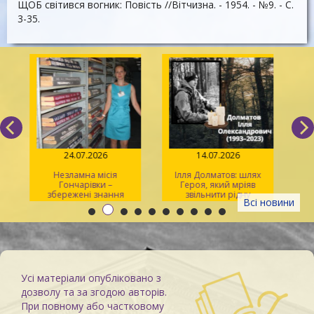
ЩОБ світився вогник: Повість //Вітчизна. - 1954. - №9. - С.
3-35.
24.07.2026
14.07.2026
Незламна місія
Ілля Долматов: шлях
Гончарівки –
Героя, який мріяв
збережені знання
звільнити рідну
л
Всі новини
Каховку
Усі матеріали опубліковано з
дозволу та за згодою авторів.
При повному або частковому