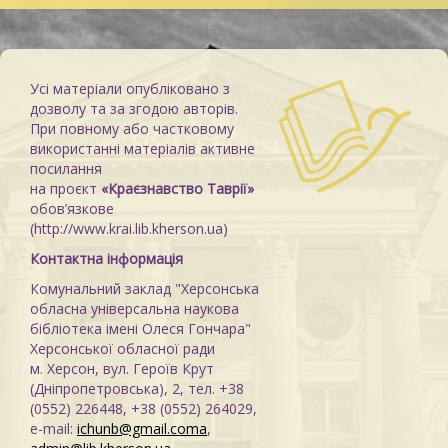
Усі матеріали опубліковано з
дозволу та за згодою авторів.
При повному або частковому
використанні матеріалів активне
посилання
на проєкт
«Краєзнавство Таврії»
обов’язкове
(http://www.krai.lib.kherson.ua)
Контактна інформація
Комунальний заклад "Херсонська
обласна універсальна наукова
бібліотека імені Олеся Гончара"
Херсонської обласної ради
м. Херсон, вул. Героїв Крут
(Дніпропетровська), 2, тел. +38
(0552) 226448, +38 (0552) 264029,
e-mail:
ichunb@gmail.coma
,