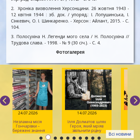
2. Хроніка визволення Херсонщини. 26 жовтня 1943 -
12 квітня 1944 : зб. док. / упоряд.: І. Лопушинська, І.
Сінкевич, О. І. Шинкаренко. - Херсон : Айлант, 2015. - С.
104.
3. Полосухіна Н. Легенди мого села / Н. Полосухіна //
Трудова слава. - 1998. - № 9 (30 січ.). - С. 4.
Фотогалерея
24.07.2026
14.07.2026
Незламна місія
Ілля Долматов: шлях
Гончарівки –
Героя, який мріяв
и
збережені знання
звільнити рідну
Всі новини
Каховку