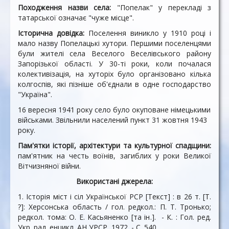
Походження назви села:
"Попелак" у перекладі з
татарської означає "чуже місце".
Історична довідка:
Поселення виникло у 1910 році і
мало назву Попелацькі хутори. Першими поселенцями
були жителі села Веселого Веселівського району
Запорізької області. У 30-ті роки, коли почалася
колективізація, на хуторіх було організовано кілька
колгоспів, які пізніше об'єднали в одне господарство
"Україна".
16 вересня 1941 року село було окуповане німецькими
військами. Звільнили населений пункт 31 жовтня 1943
року.
Пам'ятки історії, архітектури та культурної спадщини:
пам'ятник на честь воїнів, загиблих у роки Великої
Вітчизняної війни.
Використані джерела:
1. Історія міст і сіл Української РСР [Текст] : в 26 т. [Т.
?]: Херсонська область / гол. редкол.: П. Т. Тронько;
редкол. тома: О. Е. Касьяненко [та ін.]. - К. : Гол. ред.
Укр. рад. енцикл. АН УРСР, 1972. - С. 540.