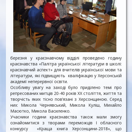
березня у краєзнавчому відділі проведено годину
краєзнавства «Палітра української літератури в школі:
краєзнавчий аспект» для вчителів української мови та
літератури, які підвищують кваліфікацію у Херсонській
академії неперервної освіти.
Особливу увагу на заході було приділено темі про
репресованих митців 20-40 років XX століття, життя та
творчість яких тісно пов’язані з Херсонщиною. Серед
них: Микола Чернявський, Микола Куліш, Михайло
Масютко, Микола Василенко.
Учасники години краєзнавства також мали змогу
ознайомитися з творами переможців I обласного
конкурсу «Краща книга Херсонщини-2018», що