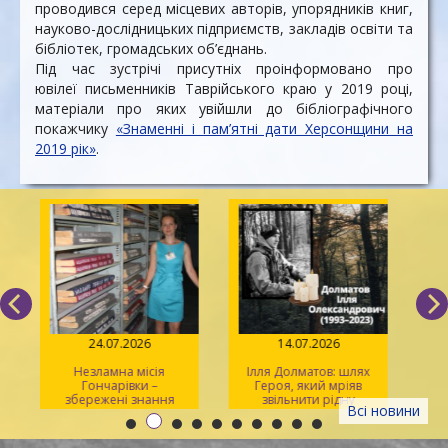
проводився серед місцевих авторів, упорядників книг,
науково-дослідницьких підприємств, закладів освіти та
бібліотек, громадських об’єднань.
Під час зустрічі присутніх проінформовано про
ювілеї письменників Таврійського краю у 2019 році,
матеріали про яких увійшли до бібліографічного
покажчику
«Знаменні і пам’ятні дати Херсонщини на
2019 рік»
.
24.07.2026
14.07.2026
Незламна місія
Ілля Долматов: шлях
Гончарівки –
Героя, який мріяв
збережені знання
звільнити рідну
л
Всі новини
Каховку