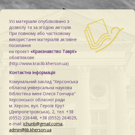
Усі матеріали опубліковано з
дозволу та за згодою авторів.
При повному або частковому
використанні матеріалів активне
посилання
на проєкт
«Краєзнавство Таврії»
обов’язкове
(http://www.krai.lib.kherson.ua)
Контактна інформація
Комунальний заклад "Херсонська
обласна універсальна наукова
бібліотека імені Олеся Гончара"
Херсонської обласної ради
м. Херсон, вул. Героїв Крут
(Дніпропетровська), 2, тел. +38
(0552) 226448, +38 (0552) 264029,
e-mail:
ichunb@gmail.coma
,
admin@lib.kherson.ua