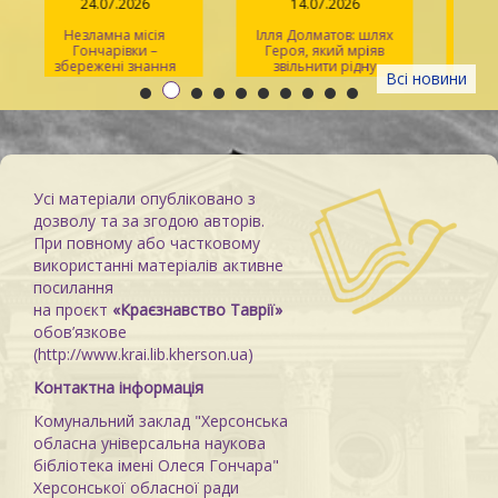
24.07.2026
14.07.2026
Незламна місія
Ілля Долматов: шлях
Гончарівки –
Героя, який мріяв
збережені знання
звільнити рідну
л
Всі новини
Каховку
Усі матеріали опубліковано з
дозволу та за згодою авторів.
При повному або частковому
використанні матеріалів активне
посилання
на проєкт
«Краєзнавство Таврії»
обов’язкове
(http://www.krai.lib.kherson.ua)
Контактна інформація
Комунальний заклад "Херсонська
обласна універсальна наукова
бібліотека імені Олеся Гончара"
Херсонської обласної ради