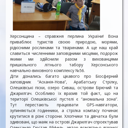
Херсонщина – справжня перлина України! Вона
приваблює туристів своєю природою, морями,
рідкісними рослинами та тваринами. А ще наш край
славиться численними заповідними місцями, подорож
якими ми здійснили разом з вихованцями
пришкільного літнього табору Херсонського
навчально-виховного комплексу №56.
Діти дізнались багато цікавого про Біосферний
заповідник “Асканія-Нова”, Арабатську Стрілку,
Олешківські піски, озеро Сиваш, острови Бірючий та
Джарилгач. Особливо їх вразив той факт, що на
території Олешківської пустелі є “аномальна зона”.
Тут перестають працювати GPS-навігатори,
зупиняються годинники, а стрілка компасу починає
крутитися в різні сторони. Хлопчики та дівчатка були
здивовані, що маяк на острові Джарилгач спроектував
Олександр Гюстав Ейфель, автор всесвітньо відомої