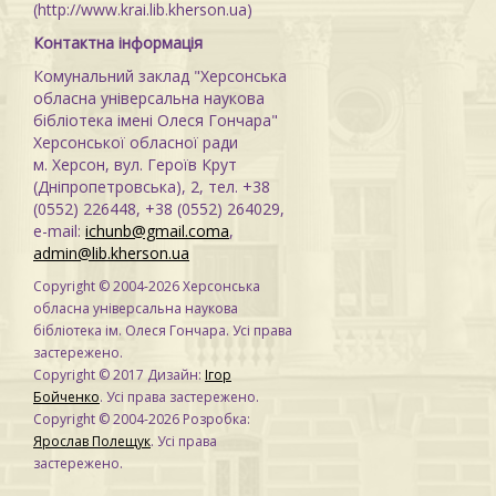
(http://www.krai.lib.kherson.ua)
Контактна інформація
Комунальний заклад "Херсонська
обласна універсальна наукова
бібліотека імені Олеся Гончара"
Херсонської обласної ради
м. Херсон, вул. Героїв Крут
(Дніпропетровська), 2, тел. +38
(0552) 226448, +38 (0552) 264029,
e-mail:
ichunb@gmail.coma
,
admin@lib.kherson.ua
Copyright © 2004-2026 Херсонська
обласна універсальна наукова
бібліотека ім. Олеся Гончара. Усі права
застережено.
Copyright © 2017 Дизайн:
Ігор
Бойченко
. Усі права застережено.
Copyright © 2004-2026 Розробка:
Ярослав Полещук
. Усі права
застережено.