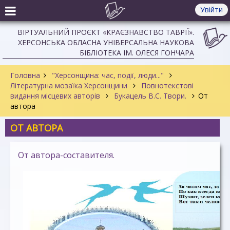
Увійти
ВІРТУАЛЬНИЙ ПРОЄКТ «КРАЄЗНАВСТВО ТАВРІЇ».
ХЕРСОНСЬКА ОБЛАСНА УНІВЕРСАЛЬНА НАУКОВА
БІБЛІОТЕКА ІМ. ОЛЕСЯ ГОНЧАРА
Головна
"Херсонщина: час, події, люди..."
Літературна мозаїка Херсонщини
Повнотекстові
видання місцевих авторів
Букацель В.С. Твори.
От
автора
ОТ АВТОРА
От автора-составителя.