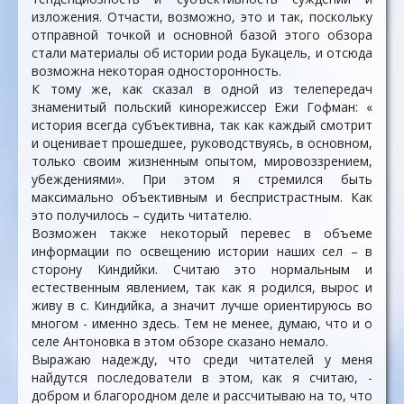
изложения. Отчасти, возможно, это и так, поскольку
отправной точкой и основной базой этого обзора
стали материалы об истории рода Букацель, и отсюда
возможна некоторая односторонность.
К тому же, как сказал в одной из телепередач
знаменитый польский кинорежиссер Ежи Гофман: «
история всегда субъективна, так как каждый смотрит
и оценивает прошедшее, руководствуясь, в основном,
только своим жизненным опытом, мировоззрением,
убеждениями». При этом я стремился быть
максимально объективным и беспристрастным. Как
это получилось – судить читателю.
Возможен также некоторый перевес в объеме
информации по освещению истории наших сел – в
сторону Киндийки. Считаю это нормальным и
естественным явлением, так как я родился, вырос и
живу в с. Киндийка, а значит лучше ориентируюсь во
многом - именно здесь. Тем не менее, думаю, что и о
селе Антоновка в этом обзоре сказано немало.
Выражаю надежду, что среди читателей у меня
найдутся последователи в этом, как я считаю, -
добром и благородном деле и рассчитываю на то, что