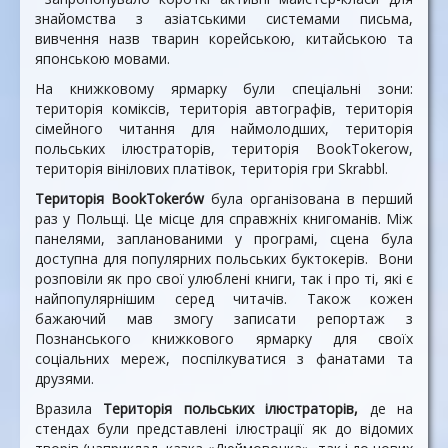
знайомства з азіатськими системами письма,
вивчення назв тварин корейською, китайською та
японською мовами.
На книжковому ярмарку були спеціальні зони:
територія коміксів, територія автографів, територія
сімейного читання для наймолодших, територія
польських ілюстраторів, територія BookTokerow,
територія вінілових платівок, територія гри Skrabbl.
Територія BookTokerów
була організована в перший
раз у Польщі. Це місце для справжніх книгоманів. Між
панелями, запланованими у програмі, сцена була
доступна для популярних польських буктокерів. Вони
розповіли як про свої улюблені книги, так і про ті, які є
найпопулярнішим серед читачів. Також кожен
бажаючий мав змогу записати репортаж з
Познанського книжкового ярмарку для своїх
соціальних мереж, поспілкуватися з фанатами та
друзями.
Вразила
Територія польських ілюстраторів,
де на
стендах були представлені ілюстрації як до відомих