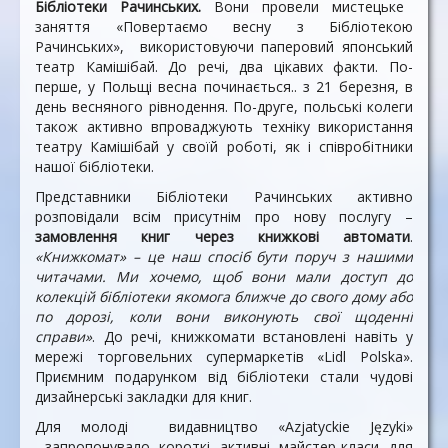
Бібліотеки Рачинських.
Вони провели мистецьке
заняття «Повертаємо весну з Бібліотекою
Рачинських», використовуючи паперовий японський
театр Камішібай. До речі, два цікавих факти. По-
перше, у Польщі весна починається.. з 21 березня, в
день весняного рівнодення. По-друге, польські колеги
також активно впроваджують техніку використання
театру Камішібай у своїй роботі, як і співробітники
нашої бібліотеки.
Представники ​Бібліотеки Рачинських активно
розповідали всім присутнім про нову послугу –
замовлення книг через книжкові автомати
.
«Книжкомат» – це наш спосіб бути поруч з нашими
читачами. Ми хочемо, щоб вони мали доступ до
колекцій бібліотеки якомога ближче до свого дому або
по дорозі, коли вони виконують свої щоденні
справи»
. До речі, книжкомати встановлені навіть у
мережі торговельних супермаркетів «Lidl Polska».
Приємним подарунком від бібліотеки стали чудові
дизайнерські закладки для книг.
Для молоді видавництво «Azjatyckie Języki»
запропонувало короткі активні майстер-класи для