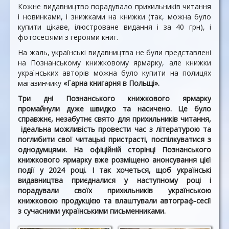
Кожне видавництво порадувало прихильників читання
і новинками, і знижками на книжки (так, можна було
купити цікаве, ілюстроване видання і за 40 грн), і
фотосесіями з героями книг.
На жаль, українські видавництва не були представлені
на Познанському книжковому ярмарку, але книжки
українських авторів можна було купити на полицях
магазинчику
«Гарна книгарня в Польщі».
Три дні Познанського книжкового ярмарку
промайнули дуже швидко та насичено. Це було
справжнє, незабутнє свято для прихильників читання,
ідеальна можливість провести час з літературою та
поглибити свої читацькі пристрасті, поспілкуватися з
однодумцями. На офіційній сторінці Познанського
книжкового ярмарку вже розміщено анонсування цієї
події у 2024 році. І так хочеться, щоб українські
видавництва приєдналися у наступному році і
порадували своїх прихильників українською
книжковою продукцією та влаштували автограф-сесії
з сучасними українськими письменниками.