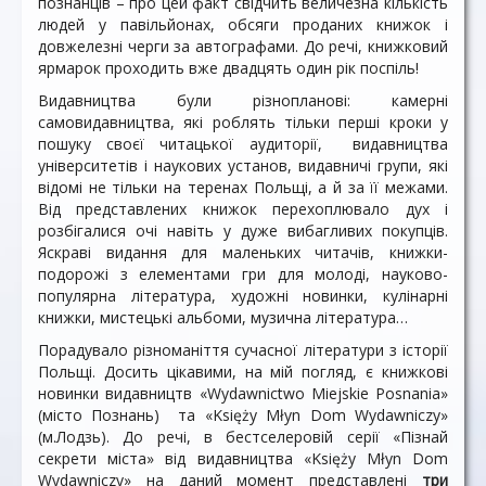
познанців – про цей факт свідчить величезна кількість
людей у павільйонах, обcяги проданих книжок і
довжелезні черги за автографами. До речі, книжковий
ярмарок проходить вже двадцять один рік поспіль!
Видавництва були різнопланові: камерні
самовидавництва, які роблять тільки перші кроки у
пошуку своєї читацької аудиторії, видавництва
університетів і наукових установ, видавничі групи, які
відомі не тільки на теренах Польщі, а й за її межами.
Від представлених книжок перехоплювало дух і
розбігалися очі навіть у дуже вибагливих покупців.
Яскраві видання для маленьких читачів, книжки-
подорожі з елементами гри для молоді, науково-
популярна література, художні новинки, кулінарні
книжки, мистецькі альбоми, музична література…
Порадувало різноманіття сучасної літератури з історії
Польщі. Досить цікавими, на мій погляд, є книжкові
новинки видавництв «Wydawnictwo Miejskie Posnania»
(місто Познань) та «Księży Młyn Dom Wydawniczy»
(м.Лодзь). До речі, в бестселеровій серії «Пізнай
секрети міста» від видавництва «Księży Młyn Dom
Wydawniczy» на даний момент представлені
три