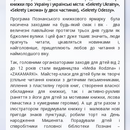
книжки про Україну і українські міста: «Sekrety Ukrainy»,
«Sekrety Lwowa» (у двох частинах), «Sekrety Odessy».
Програма Познанського книжкового ярмарку була
насичена заходами на будь-який смак і вік - два
величезні павільйони протягом трьох днів гуділи як
бджолині вулики. І цей факт дуже тішив: значить, люди
прагнуть читати, цікавляться новинками і,
найголовніше, прищеплюють любов до читання з
наймолодшого віку.
Так, головними організаторами заходів для дітей від 2
до 12 років стали видавництва «Media Rodzina» і
«ZAKAMARKI». Майстер-класи для дітей були як творчі
(спільне читання книжки з дитячими письменниками,
ліплення з пластиліну героїв книг, створення власної
обкладинки для книжки), так і активно-рухливі
(заняття з йоги для дітей за мотивами книжки, лісова
гімнастика з кумедними героями). А ще діти разом з
ілюстратором придумували книжку і малювали нові
пригоди знаків пунктуації, робили торт на День
народження Мишенята. Порадували дітей і
співробітники головної бібліотеки Познані –