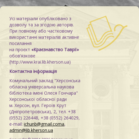
Усі матеріали опубліковано з
дозволу та за згодою авторів.
При повному або частковому
використанні матеріалів активне
посилання
на проєкт
«Краєзнавство Таврії»
обов’язкове
(http://www.krai.lib.kherson.ua)
Контактна інформація
Комунальний заклад "Херсонська
обласна універсальна наукова
бібліотека імені Олеся Гончара"
Херсонської обласної ради
м. Херсон, вул. Героїв Крут
(Дніпропетровська), 2, тел. +38
(0552) 226448, +38 (0552) 264029,
e-mail:
ichunb@gmail.coma
,
admin@lib.kherson.ua