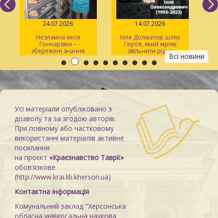
24.07.2026
14.07.2026
Незламна місія
Ілля Долматов: шлях
Гончарівки –
Героя, який мріяв
збережені знання
звільнити рідну
л
Всі новини
Каховку
Усі матеріали опубліковано з
дозволу та за згодою авторів.
При повному або частковому
використанні матеріалів активне
посилання
на проєкт
«Краєзнавство Таврії»
обов’язкове
(http://www.krai.lib.kherson.ua)
Контактна інформація
Комунальний заклад "Херсонська
обласна універсальна наукова