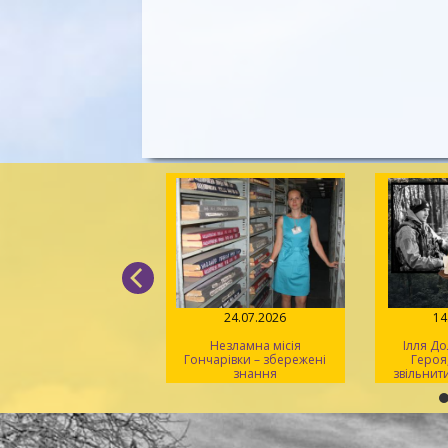
31.07.2026
24.07.2026
14
крадені шедеври:
Незламна місія
Ілля До
очин росії проти
Гончарівки – збережені
Героя,
ьтурної спадщини
знання
звільнити
Херсонщини