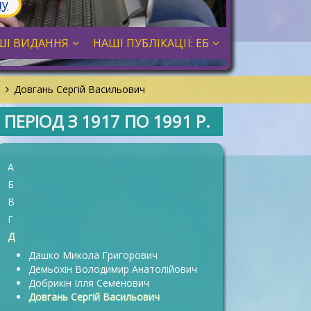
лу
ШІ ВИДАННЯ
НАШІ ПУБЛІКАЦІЇ: ЕБ
Д
Довгань Сергій Васильович
ПЕРІОД З 1917 ПО 1991 Р.
А
Б
В
Г
Д
Дашко Микола Григорович
Демьохін Володимир Анатолійович
Добрикін Ілля Семенович
Довгань Сергій Васильович