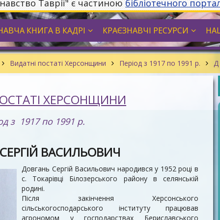
знавство Таврії" є частиною
бібліотечного порта
НАВЧА КНИГА В КАДРІ
КРАЄЗНАВЧІ РЕСУРСИ
НА
Видатні постаті Херсонщини
Період з 1917 по 1991 р.
ПОСТАТІ ХЕРСОНЩИНИ
од з 1917 по 1991 р.
СЕРГІЙ ВАСИЛЬОВИЧ
Довгань Сергій Васильович народився у 1952 році в
с. Токарівці Білозерського району в селянській
родині.
Після закінчення Херсонського
сільськогосподарського інституту працював
агрономом у господарствах Бериславського