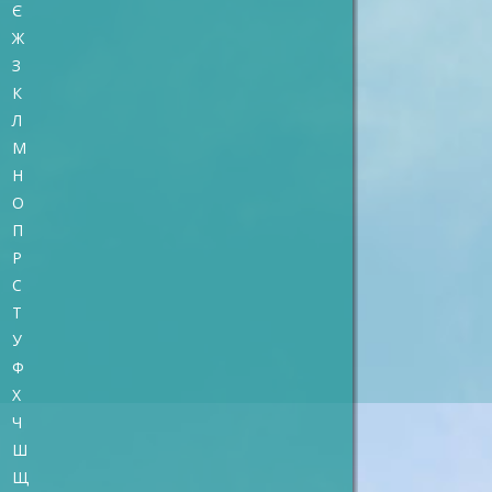
Є
Ж
З
К
Л
М
Н
О
П
Р
C
Т
У
Ф
Х
Ч
Ш
Щ