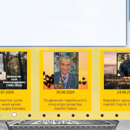
.07.2026
30.06.2026
24.06.2
лматов: шлях
Подвижник таврійського
Марафон заради
 який мріяв
літературознавства:
пам’яті Сергія 
 рідну Каховку
пам’яті Павла
Кіндратовича
Параскевича