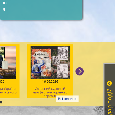
Ю
Я
026
16.06.2026
08.06.2026
 України:
Дотепний художній
Літературна година
Календар подій
Зелінського
маніфест нескореного
херсонських ліцеїс
Херсона
Всі новини