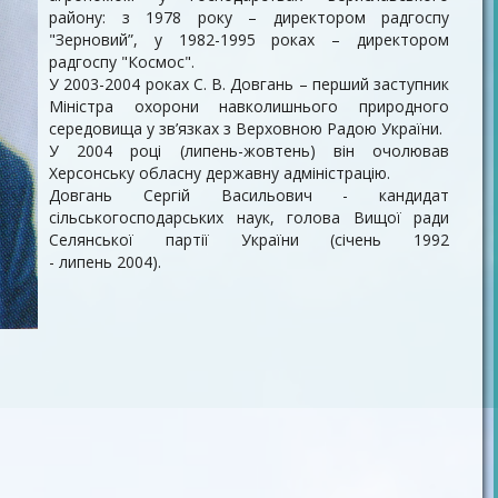
району: з 1978 року – директором радгоспу
"Зерновий”, у 1982-1995 роках – директором
радгоспу "Космос".
У 2003-2004 роках С. В. Довгань – перший заступник
Міністра охорони навколишнього природного
середовища у зв’язках з Верховною Радою України.
У 2004 році (липень-жовтень) він очолював
Херсонську обласну державну адміністрацію.
Довгань Сергій Васильович - кандидат
сільськогосподарських наук, голова Вищої ради
Селянської партії України (січень 1992
- липень 2004).