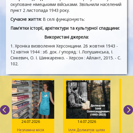
окуповане німецькими військами. Звільнили населений
пункт
2
листопада
1943 року.
Сучасне життя:
В селі функціонують:
Пам'ятки історії, архітектури та культурної спадщини:
Використані джерела:
1. Хроніка визволення Херсонщини. 26 жовтня 1943 -
12 квітня 1944 : зб. док. / упоряд.: І. Лопушинська, І.
Сінкевич, О. І. Шинкаренко. - Херсон : Айлант, 2015. - С.
10
2.
24.07.2026
14.07.2026
Незламна місія
Ілля Долматов: шлях