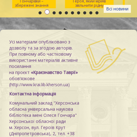
Гончарівки –
Героя, який мріяв
и
збережені знання
звільнити рідну
Всі новини
Каховку
Усі матеріали опубліковано з
дозволу та за згодою авторів.
При повному або частковому
використанні матеріалів активне
посилання
на проєкт
«Краєзнавство Таврії»
обов’язкове
(http://www.krai.lib.kherson.ua)
Контактна інформація
Комунальний заклад "Херсонська
обласна універсальна наукова
бібліотека імені Олеся Гончара"
Херсонської обласної ради
м. Херсон, вул. Героїв Крут
(Дніпропетровська), 2, тел. +38