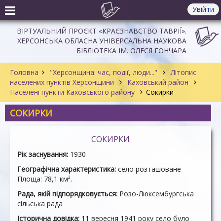
Увійти
ВІРТУАЛЬНИЙ ПРОЄКТ «КРАЄЗНАВСТВО ТАВРІЇ».
ХЕРСОНСЬКА ОБЛАСНА УНІВЕРСАЛЬНА НАУКОВА
БІБЛІОТЕКА ІМ. ОЛЕСЯ ГОНЧАРА
Головна
"Херсонщина: час, події, люди..."
Літопис
населених пунктів Херсонщини
Каховський район
Населені пункти Каховського району
Сокирки
СОКИРКИ
СОКИРКИ
Рік заснування:
1930
Географічна характеристика:
село розташоване
Площа: 78,1 км².
Рада, якій підпорядковується:
Розо-Люксембургська
сільська рада
Історична довідка:
11 вересня 1941 року село було