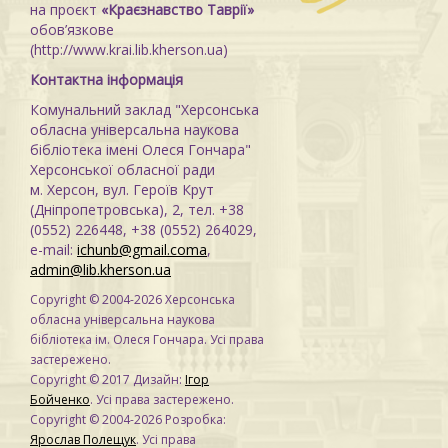
на проєкт
«Краєзнавство Таврії»
обов’язкове
(http://www.krai.lib.kherson.ua)
Контактна інформація
Комунальний заклад "Херсонська
обласна універсальна наукова
бібліотека імені Олеся Гончара"
Херсонської обласної ради
м. Херсон, вул. Героїв Крут
(Дніпропетровська), 2, тел. +38
(0552) 226448, +38 (0552) 264029,
e-mail:
ichunb@gmail.coma
,
admin@lib.kherson.ua
Copyright © 2004-2026 Херсонська
обласна універсальна наукова
бібліотека ім. Олеся Гончара. Усі права
застережено.
Copyright © 2017 Дизайн:
Ігор
Бойченко
. Усі права застережено.
Copyright © 2004-2026 Розробка:
Ярослав Полещук
. Усі права