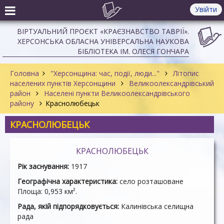
Увійти
ВІРТУАЛЬНИЙ ПРОЄКТ «КРАЄЗНАВСТВО ТАВРІЇ».
ХЕРСОНСЬКА ОБЛАСНА УНІВЕРСАЛЬНА НАУКОВА
БІБЛІОТЕКА ІМ. ОЛЕСЯ ГОНЧАРА
Головна
"Херсонщина: час, події, люди..."
Літопис
населених пунктів Херсонщини
Великоолександрівський
район
Населені пункти Великоолександрівського
району
Краснолюбецьк
КРАСНОЛЮБЕЦЬК
КРАСНОЛЮБЕЦЬК
Рік заснування:
1917
Географічна характеристика:
село розташоване
Площа: 0,953 км².
Рада, якій підпорядковується:
Калинівська селищна
рада