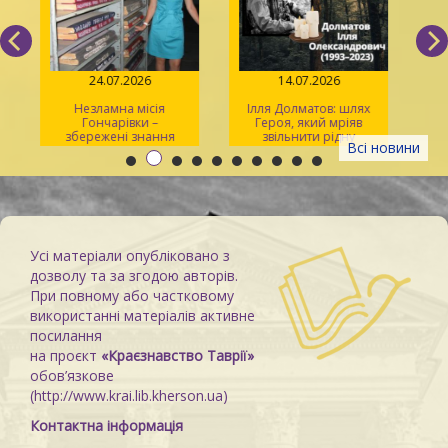
24.07.2026
14.07.2026
Незламна місія
Ілля Долматов: шлях
Гончарівки –
Героя, який мріяв
збережені знання
звільнити рідну
л
Всі новини
Каховку
Усі матеріали опубліковано з
дозволу та за згодою авторів.
При повному або частковому
використанні матеріалів активне
посилання
на проєкт
«Краєзнавство Таврії»
обов’язкове
(http://www.krai.lib.kherson.ua)
Контактна інформація