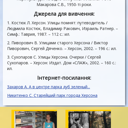
Макарова С.В., 1950-ті роки.
Джерела для вивчення:
1. Костюк Л. Херсон. Улицы помнят: путеводитель /
Людмила Костюк, Владимир Ракович, Израиль Ратнер. –
Симф.: Таврия, 1987. – 112 с.: ил.
2. Пиворович В. Улицами старого Херсона / Виктор
Пиворович, Сергей Дяченко. – Херсон, 2002. – 196 с.: ил.
3. Сухопаров С. Улицы Херсона. Очерки / Сергей
Сухопаров. – Херсон: Издат. Дом «СЛАЖ», 2002. – 160 с.:
ил.
Інтернет-посилання:
Захаров А. А в центре парка дуб зеленый...
Никитенко С. Старейший парк города Херсона