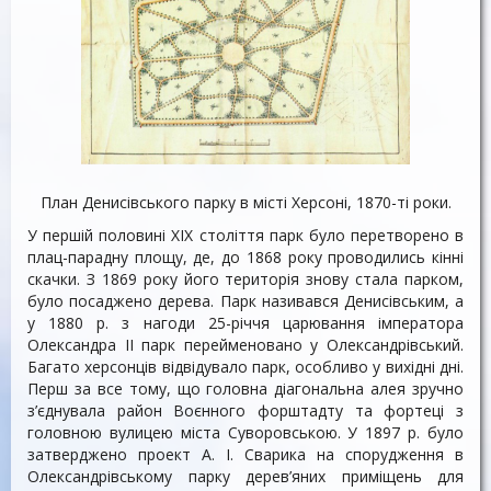
План Денисівського парку в місті Херсоні, 1870-ті роки.
У першій половині XIX століття парк було перетворено в
плац-парадну площу, де, до 1868 року проводились кінні
скачки. З 1869 року його територія знову стала парком,
було посаджено дерева. Парк називався Денисівським, а
у 1880 р. з нагоди 25-річчя царювання імператора
Олександра II парк перейменовано у Олександрівський.
Багато херсонців відвідувало парк, особливо у вихідні дні.
Перш за все тому, що головна діагональна алея зручно
з’єднувала район Воєнного форштадту та фортеці з
головною вулицею міста Суворовською. У 1897 р. було
затверджено проект А. І. Сварика на спорудження в
Олександрівському парку дерев’яних приміщень для