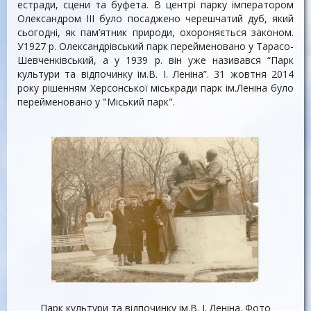
естради, сцени та буфета. В центрі парку імператором
Олександром III було посаджено черешчатий дуб, який
сьогодні, як пам’ятник природи, охороняється законом.
У1927 р. Олександрівський парк перейменовано у Тарасо-
Шевченківський, а у 1939 р. він уже називався “Парк
культури та відпочинку ім.В. І. Леніна”. 31 жовтня 2014
року рішенням Херсонської міськради парк ім.Леніна було
перейменовано у "Міський парк".
Парк культури та відпочинку ім.В. І. Леніна. Фото