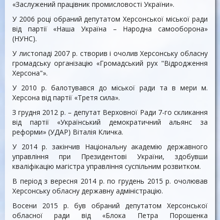
«Заслужений працівник промисловості України».
У 2006 році обраний депутатом Херсонської міської ради
від партії «Наша Україна – Народна самооборона»
(НУНС).
У листопаді 2007 р. створив і очолив Херсонську обласну
громадську організацію «Громадський рух "Відродження
Херсона"».
У 2010 р. балотувався до міської ради та в мери м.
Херсона від партії «Третя сила».
З грудня 2012 р. – депутат Верховної Ради 7-го скликання
від партії «Український демократичний альянс за
реформи» (УДАР) Віталія Кличка.
У 2014 р. закінчив Національну академію державного
управління при Президентові України, здобувши
кваліфікацію магістра управління суспільним розвитком.
В період з вересня 2014 р. по грудень 2015 р. очолював
Херсонську обласну державну адміністрацію.
Восени 2015 р. був обраний депутатом Херсонської
обласної ради від «Блока Петра Порошенка