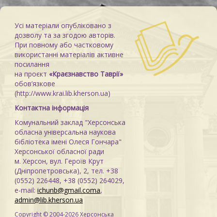
Усі матеріали опубліковано з
дозволу та за згодою авторів.
При повному або частковому
використанні матеріалів активне
посилання
на проєкт
«Краєзнавство Таврії»
обов’язкове
(http://www.krai.lib.kherson.ua)
Контактна інформація
Комунальний заклад "Херсонська
обласна універсальна наукова
бібліотека імені Олеся Гончара"
Херсонської обласної ради
м. Херсон, вул. Героїв Крут
(Дніпропетровська), 2, тел. +38
(0552) 226448, +38 (0552) 264029,
e-mail:
ichunb@gmail.coma
,
admin@lib.kherson.ua
Copyright © 2004-2026 Херсонська