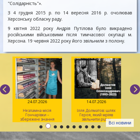
"Солідарність"».
З 4 грудня 2015 р. по 14 вересня 2016 р. очолював
Херсонську обласну раду.
9 квітня 2022 року Андрія Путілова було викрадено
російськими військовими після тимчасової окупації м.
Херсона. 19 червня 2022 року його звільнили з полону.
24.07.2026
14.07.2026
Незламна місія
Ілля Долматов: шлях
Гончарівки –
Героя, який мріяв
збережені знання
звільнити рідну
л
Всі новини
Каховку