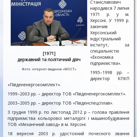
Станіславович
народився 7 липня
1971 р. у м.
Херсоні. У 1999 р.
закінчив
Херсонський
індустріальний
інститут, за
спеціальністю
[1971]
«Економіка
державний та політичний діяч
підприємства».
Фото: інтернет-видання «МОСТ»
1995–1998 рр. –
директор КПКП
«Південенергокомплект».
1999–2003 рр. – директор ТОВ «Південенергокомплект».
2003–2005 рр. – директор ТОВ «Південспецсплав».
З грудня 1999 р. по листопад 2012 р – голова правління
підприємства кольорової металургії і машинобудування
ТОВ «Механічний завод» в м. Херсоні.
18 вересня 2003 р. удостоєний почесного звання