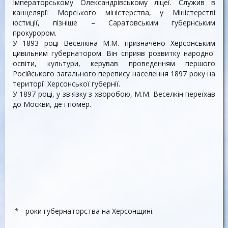
Імператорському Олександрівському ліцеї. Служив в
канцелярії Морського міністерства, у Міністерстві
юстиції, пізніше – Саратовським губернським
прокурором.
У 1893 році Веселкіна М.М. призначено Херсонським
цивільним губернатором. Він сприяв розвитку народної
освіти, культури, керував проведенням першого
Російського загального перепису населення 1897 року на
території Херсонської губернії.
У 1897 році, у зв'язку з хворобою, М.М. Веселкін переїхав
до Москви, де і помер.
* - роки губернаторства на Херсонщині.