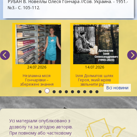
РУБАН В. Новеллы Олеся Гончара //Сов. Украина. - 1951.-
№3.- С. 105-112.
24.07.2026
14.07.2026
Незламна місія
Ілля Долматов: шлях
Гончарівки –
Героя, який мріяв
збережені знання
звільнити рідну
л
Всі новини
Каховку
Усі матеріали опубліковано з
дозволу та за згодою авторів.
При повному або частковому