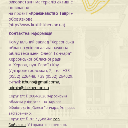
використанні матеріалів активне
посилання
на проєкт
«Краєзнавство Таврії»
обов’язкове
(http://www.krai.lib.kherson.ua)
Контактна інформація
Комунальний заклад "Херсонська
обласна універсальна наукова
бібліотека імені Олеся Гончара"
Херсонської обласної ради
м. Херсон, вул. Героїв Крут
(Дніпропетровська), 2, тел. +38
(0552) 226448, +38 (0552) 264029,
e-mail:
ichunb@gmail.coma
,
admin@lib.kherson.ua
Copyright © 2004-2026 Херсонська
обласна універсальна наукова
бібліотека ім. Олеся Гончара. Усі права
застережено.
Copyright © 2017 Дизайн:
Ігор
Бойченко
. Усі права застережено.