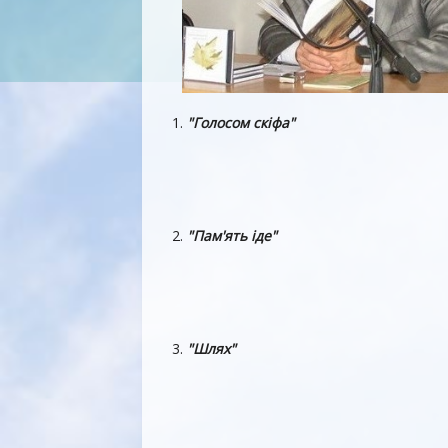
1.
"Голосом скіфа"
2.
"Пам'ять іде"
3.
"Шлях"