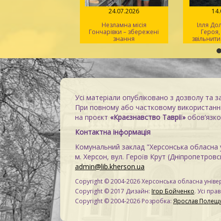
31.07.2026
24.07.2026
14
крадені шедеври:
Незламна місія
Ілля До
очин росії проти
Гончарівки – збережені
Героя,
ьтурної спадщини
знання
звільнити
Херсонщини
Усі матеріали опубліковано з дозволу та з
При повному або частковому використанні
на проєкт
«Краєзнавство Таврії»
обов’язков
Контактна інформація
Комунальний заклад "Херсонська обласна у
м. Херсон, вул. Героїв Крут (Дніпропетровсь
admin@lib.kherson.ua
Copyright © 2004-2026 Херсонська обласна універ
Copyright © 2017 Дизайн:
Ігор Бойченко
. Усі пра
Copyright © 2004-2026 Розробка:
Ярослав Полещ