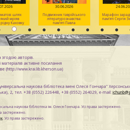
.07.2026
30.06.2026
24.06.2
лматов: шлях
Подвижник таврійського
Марафон заради
 який мріяв
літературознавства:
пам’яті Сергія 
 рідну Каховку
пам’яті Павла
Кіндратовича
Параскевича
а згодою авторів.
 матеріалів активне посилання
е (http://www.krai.lib.kherson.ua)
ніверсальна наукова бібліотека імені Олеся Гончара" Херсонськ
ка), 2, тел. +38 (0552) 226448, +38 (0552) 264029, e-mail:
ichunb@
сальна наукова бібліотека ім. Олеся Гончара. Усі права застережено.
ва застережено.
ук
. Усі права застережено.