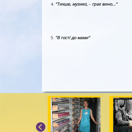
4.
"Тихше, музико,
грає вино..."
–
5.
"В гості до мами"