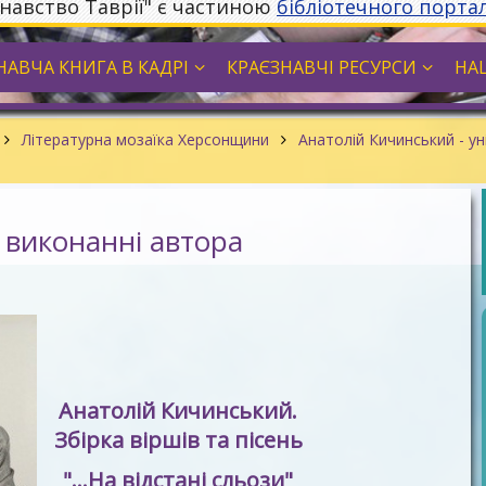
знавство Таврії" є частиною
бібліотечного порта
НАВЧА КНИГА В КАДРІ
КРАЄЗНАВЧІ РЕСУРСИ
НА
Літературна мозаїка Херсонщини
Анатолій Кичинський - у
у виконанні автора
Анатолій Кичинський.
Збірка віршів та пісень
"...На відстані сльози"