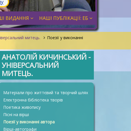
лу
ШІ ВИДАННЯ
НАШІ ПУБЛІКАЦІЇ: ЕБ
ніверсальний митець.
Поезії у виконанні
АНАТОЛІЙ КИЧИНСЬКИЙ -
УНІВЕРСАЛЬНИЙ
МИТЕЦЬ.
Матеріали про життєвий та творчий шлях
Електронна бібліотека творів
Поетика живопису
Пісні на вірші
Поезії у виконанні автора
Вірші-автографи