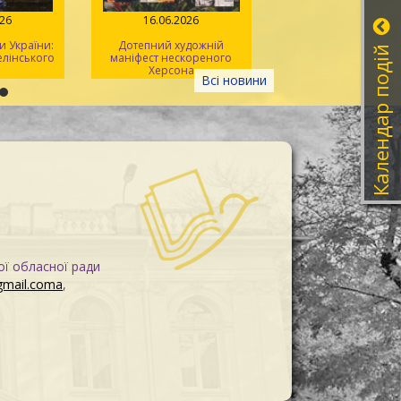
026
16.06.2026
08.06.2026
 України:
Дотепний художній
Літературна година
Календар подій
Зелінського
маніфест нескореного
херсонських ліцеїс
Херсона
Всі новини
ої обласної ради
gmail.coma
,