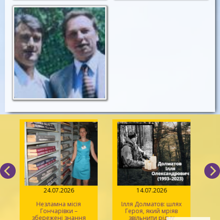
24.07.2026
14.07.2026
Незламна місія
Ілля Долматов: шлях
Гончарівки –
Героя, який мріяв
збережені знання
звільнити рідну
л