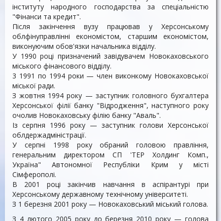
інституту народного господарства за спеціальністю
"Фінанси та кредит".
Після закінчення вузу працював у Херсонському
облфінуправлінні економістом, старшим економістом,
виконуючим обов'язки начальника відділу.
У 1990 році призначений завідувачем Новокаховського
міського фінансового відділу.
3 1991 по 1994 роки — член виконкому Новокаховської
міської ради.
З жовтня 1994 року — заступник головного бухгалтера
Херсонської філії банку "Відродження", наступного року
очолив Новокаховську філію банку "Аваль".
Із серпня 1996 року — заступник голови Херсонської
облдержадміністрації.
У серпні 1998 року обраний головою правління,
генеральним директором СП 'ТЕР Холдинг Комп.,
Україна" Автономної Республіки Крим у місті
Сімферополі.
В 2001 році закінчив навчання в аспірантурі при
Херсонському державному технічному університеті.
З 1 березня 2001 року — Новокаховський міський голова.
З 4 лютого 2005 року до березня 2010 року — голова